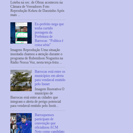
Loteba na sec. de Obras aconteceu na
Câmara de Vereadores Foto
Reprodução Kekeu de Daozinho Após
mais ...
Ex-prefeito nega que
tenha curtido
postagem da
Prefeitura de
Barrocas: “Política é
coisa séria”
Imagens Reprodução Uma situação
inusitada chamou a atenção durante o
programa de Rubenilson Nogueira na
Rádio Nossa Voz, nesta terça-feira ...
Barrocas está entre os
municípios em alerta
para vendaval emitido
pelo Inmet
Imagem Ilustrativa O
município de
Barrocas está entre as cidades que
integram o alerta de perigo potencial
para vendaval emitido pelo Instit...
Barroquenses
participam de
convenção que
oficializou ACM
Neto como candidato