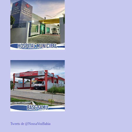
Tweets de @NossaVozBahia