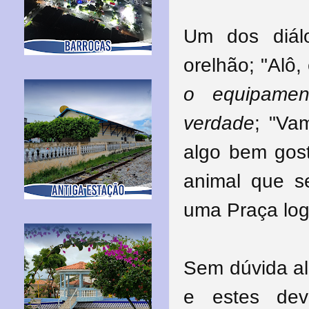
Um dos diál
orelhão; "Alô
o equipamen
verdade
; "Va
algo bem gost
animal que s
uma Praça logo
Sem dúvida a
e estes dev