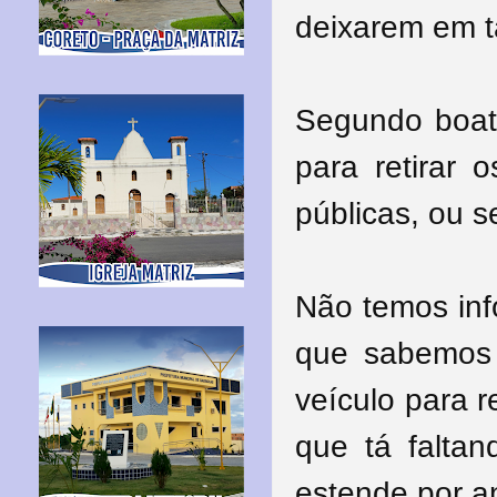
deixarem em ta
Segundo boato
para retirar 
públicas, ou s
Não temos inf
que sabemos é
veículo para 
que tá falta
estende por a