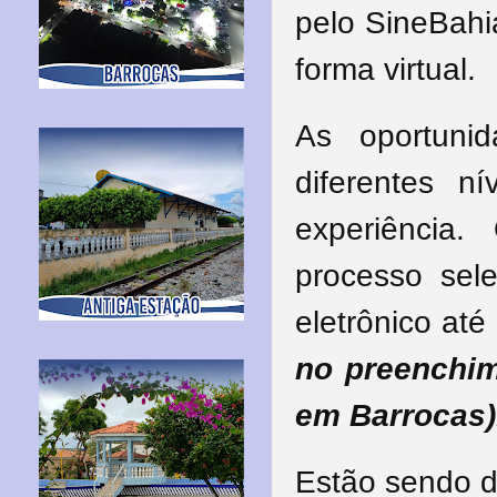
pelo SineBah
forma virtual.
As oportuni
diferentes n
experiência.
processo sel
eletrônico até
no preenchim
em Barrocas)
Estão sendo d