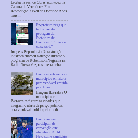
Loteba na sec. de Obras aconteceu na
Câmara de Vereadores Foto
Reprodução Kekeu de Daozinho Após
mais ...
Ex-prefeito nega que
tenha curtido
postagem da
Prefeitura de
Barrocas: “Política é
coisa séria”
Imagens Reprodução Uma situação
inusitada chamou a atenção durante o
programa de Rubenilson Nogueira na
Rádio Nossa Voz, nesta terça-feira ...
Barrocas está entre os
municípios em alerta
para vendaval emitido
pelo Inmet
Imagem Ilustrativa O
município de
Barrocas está entre as cidades que
integram o alerta de perigo potencial
para vendaval emitido pelo Instit...
Barroquenses
participam de
convenção que
oficializou ACM
Neto como candidato