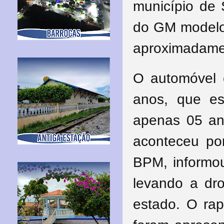
município de 
do GM modelo 
aproximadamen
O automóvel
anos, que e
apenas 05 an
aconteceu por
BPM, informo
levando a dr
estado. O ra