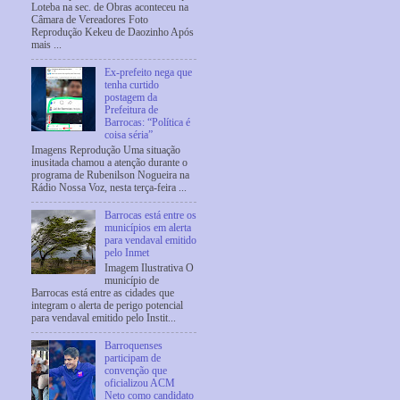
Loteba na sec. de Obras aconteceu na
Câmara de Vereadores Foto
Reprodução Kekeu de Daozinho Após
mais ...
Ex-prefeito nega que
tenha curtido
postagem da
Prefeitura de
Barrocas: “Política é
coisa séria”
Imagens Reprodução Uma situação
inusitada chamou a atenção durante o
programa de Rubenilson Nogueira na
Rádio Nossa Voz, nesta terça-feira ...
Barrocas está entre os
municípios em alerta
para vendaval emitido
pelo Inmet
Imagem Ilustrativa O
município de
Barrocas está entre as cidades que
integram o alerta de perigo potencial
para vendaval emitido pelo Instit...
Barroquenses
participam de
convenção que
oficializou ACM
Neto como candidato