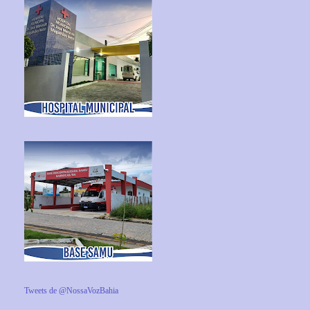
Tweets de @NossaVozBahia