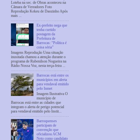
Loteba na sec. de Obras aconteceu na
Câmara de Vereadores Foto
Reprodução Kekeu de Daozinho Após
mais ...
Ex-prefeito nega que
tenha curtido
postagem da
Prefeitura de
Barrocas: “Política é
coisa séria”
Imagens Reprodução Uma situação
inusitada chamou a atenção durante o
programa de Rubenilson Nogueira na
Rádio Nossa Voz, nesta terça-feira ...
Barrocas está entre os
municípios em alerta
para vendaval emitido
pelo Inmet
Imagem Ilustrativa O
município de
Barrocas está entre as cidades que
integram o alerta de perigo potencial
para vendaval emitido pelo Instit...
Barroquenses
participam de
convenção que
oficializou ACM
Neto como candidato