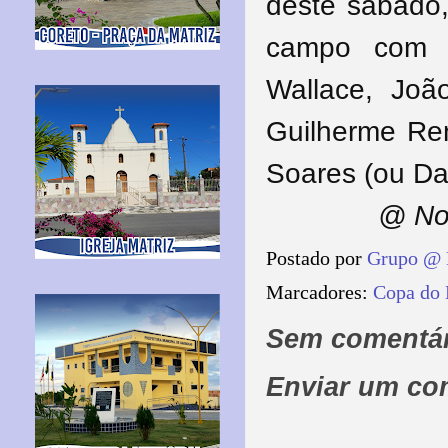
deste sábado,
campo com u
Wallace, João
Guilherme Re
Soares (ou Da
@ No
Postado por
Grupo @ 
Marcadores:
Copa do 
Sem comentár
Enviar um co