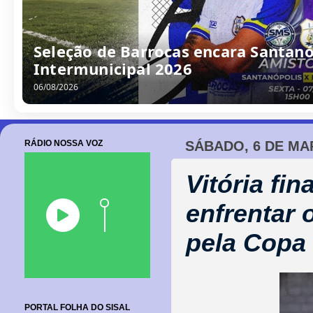
/
0
8
/
2
0
2
6
RÁDIO NOSSA VOZ
SÁBADO, 6 DE MA
Vitória fi
enfrentar 
pela Copa
PORTAL FOLHA DO SISAL