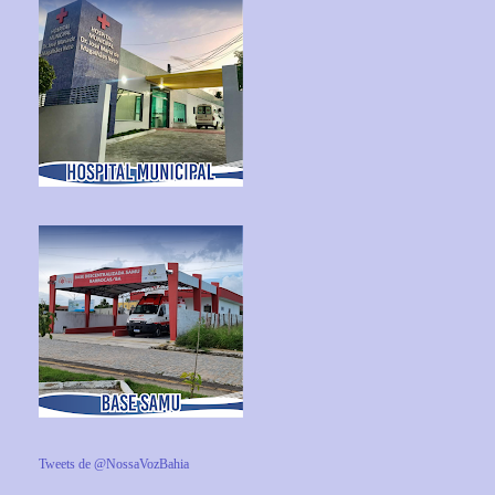
Tweets de @NossaVozBahia