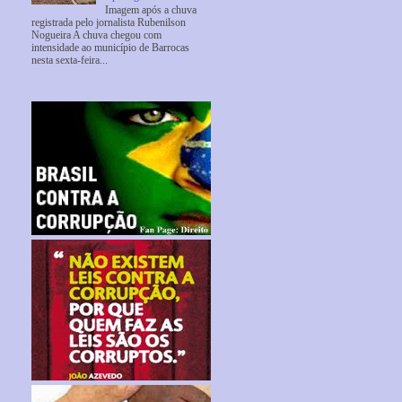
Imagem após a chuva
registrada pelo jornalista Rubenilson
Nogueira A chuva chegou com
intensidade ao município de Barrocas
nesta sexta-feira...