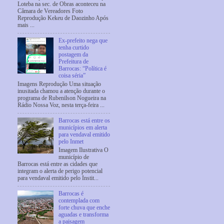
Loteba na sec. de Obras aconteceu na
Câmara de Vereadores Foto
Reprodução Kekeu de Daozinho Após
mais ...
Ex-prefeito nega que
tenha curtido
postagem da
Prefeitura de
Barrocas: “Política é
coisa séria”
Imagens Reprodução Uma situação
inusitada chamou a atenção durante o
programa de Rubenilson Nogueira na
Rádio Nossa Voz, nesta terça-feira ...
Barrocas está entre os
municípios em alerta
para vendaval emitido
pelo Inmet
Imagem Ilustrativa O
município de
Barrocas está entre as cidades que
integram o alerta de perigo potencial
para vendaval emitido pelo Instit...
Barrocas é
contemplada com
forte chuva que enche
aguadas e transforma
a paisagem