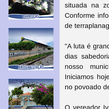
situada na z
Conforme info
de terraplana
"A luta é gra
dias sabedori
nosso munic
Iniciamos ho
no povoado de
O vereador Iv