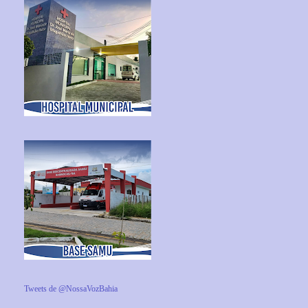
Tweets de @NossaVozBahia