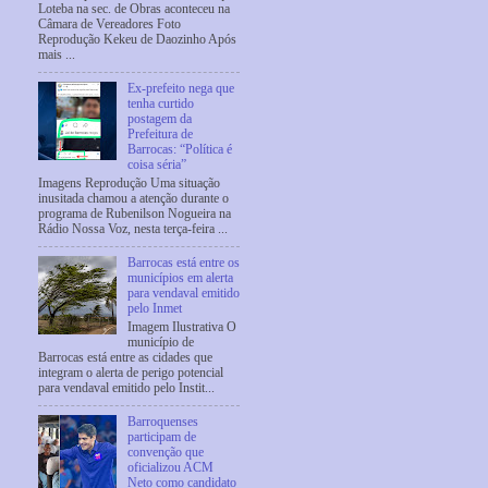
Loteba na sec. de Obras aconteceu na
Câmara de Vereadores Foto
Reprodução Kekeu de Daozinho Após
mais ...
Ex-prefeito nega que
tenha curtido
postagem da
Prefeitura de
Barrocas: “Política é
coisa séria”
Imagens Reprodução Uma situação
inusitada chamou a atenção durante o
programa de Rubenilson Nogueira na
Rádio Nossa Voz, nesta terça-feira ...
Barrocas está entre os
municípios em alerta
para vendaval emitido
pelo Inmet
Imagem Ilustrativa O
município de
Barrocas está entre as cidades que
integram o alerta de perigo potencial
para vendaval emitido pelo Instit...
Barroquenses
participam de
convenção que
oficializou ACM
Neto como candidato