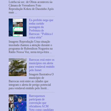
Loteba na sec. de Obras aconteceu na
Câmara de Vereadores Foto
Reprodução Kekeu de Daozinho Após
mais ...
Ex-prefeito nega que
tenha curtido
postagem da
Prefeitura de
Barrocas: “Política é
coisa séria”
Imagens Reprodução Uma situação
inusitada chamou a atenção durante o
programa de Rubenilson Nogueira na
Rádio Nossa Voz, nesta terça-feira ...
Barrocas está entre os
municípios em alerta
para vendaval emitido
pelo Inmet
Imagem Ilustrativa O
município de
Barrocas está entre as cidades que
integram o alerta de perigo potencial
para vendaval emitido pelo Instit...
Barroquenses
participam de
convenção que
oficializou ACM
Neto como candidato