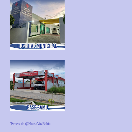
Tweets de @NossaVozBahia