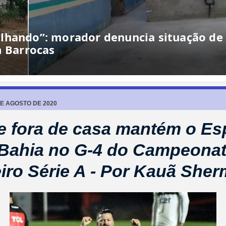
essões com retorno de vereador,
o de modernização
DE AGOSTO DE 2020
 fora de casa mantém o Es
Bahia no G-4 do Campeona
eiro Série A - Por Kauã She