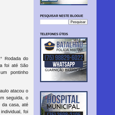
PESQUISAR NESTE BLOGUE
TELEFONES ÚTEIS
 4° Rodada do
a foi até São
 um pontinho
Paulo atacou o
em seguida, o
 da casa, até
dividual, foi