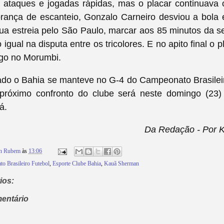
a ataques e jogadas rápidas, mas o placar continuava
rança de escanteio, Gonzalo
Carneiro
desviou a bola 
ua estreia pelo São Paulo, marcar aos 85 minutos da 
 igual na disputa entre os tricolores. E no apito final o 
ogo no Morumbi.
ado o Bahia se manteve no G-4 do Campeonato Brasilei
próximo confronto do clube será neste domingo (23)
á.
Da Redação - Por 
on Rubem
às
13:06
o Brasileiro Futebol
,
Esporte Clube Bahia
,
Kauã Sherman
ios:
entário