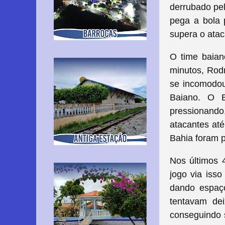
derrubado pel
pega a bola 
supera o atac
O time baian
minutos, Rodr
se incomodou
Baiano.
O B
pressionand
atacantes até
Bahia foram 
Nos últimos 4
jogo via iss
dando espaço
tentavam dei
conseguindo 