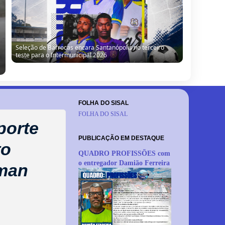
“Obra parada, ninguém trabalhando”: morador denuncia
situação de escola no Alto da Porteira em Barrocas
FOLHA DO SISAL
FOLHA DO SISAL
porte
PUBLICAÇÃO EM DESTAQUE
to
QUADRO PROFISSÕES com
o entregador Damião Ferreira
rman