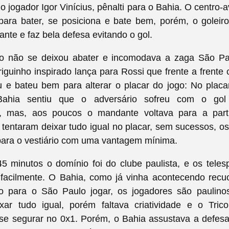
o jogador Igor Vinícius, pênalti para o Bahia. O centro-a
para bater, se posiciona e bate bem, porém, o goleiro
ante e faz bela defesa evitando o gol.
o não se deixou abater e incomodava a zaga São Pa
iguinho inspirado lança para Rossi que frente a frente
 e bateu bem para alterar o placar do jogo:
No placar
ahia sentiu que o adversário sofreu com o gol
o, mas, aos poucos o mandante voltava para a part
 tentaram deixar tudo igual no placar, sem sucessos, o
para o vestiário com uma vantagem mínima.
5 minutos o domínio foi do clube paulista, e os tele
o facilmente. O Bahia, como já vinha acontecendo recu
 para o São Paulo jogar, os jogadores são paulin
xar tudo igual, porém faltava criatividade e o Trico
se segurar no 0x1. Porém, o Bahia assustava a defesa