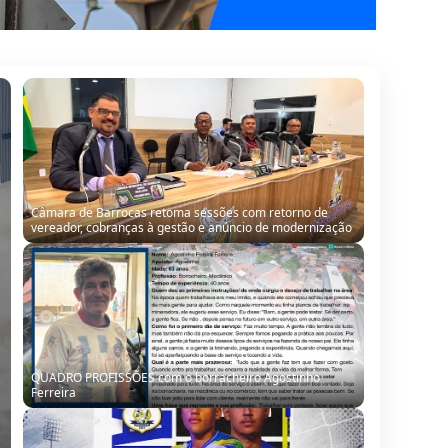
QUADRO PROFISSÕES com o borracheiro Agostinho
Ferreira
Seleção de Barrocas encara Santanópolis no terceiro
teste para o Intermunicipal 2026