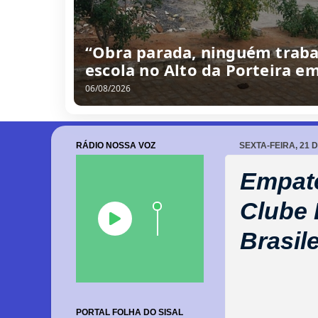
Câmara de Barrocas retoma s
cobranças à gestão e anúnci
06/08/2026
RÁDIO NOSSA VOZ
SEXTA-FEIRA, 21 
Empate
Clube 
Brasil
PORTAL FOLHA DO SISAL