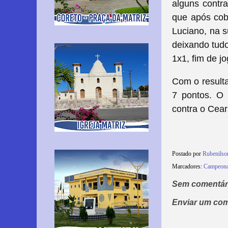
alguns contr
que após cob
Luciano, na s
deixando tudo
1x1, fim de j
Com o result
7 pontos. O 
contra o Cear
Postado por
Rubenils
Marcadores:
Campeonat
Sem comentár
Enviar um com