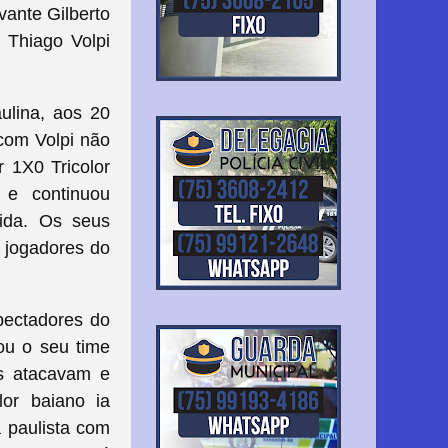
vante Gilberto
 Thiago Volpi
ulina, aos 20
 com Volpi não
 1X0 Tricolor
 e continuou
ida. Os seus
s jogadores do
spectadores do
ou o seu time
os atacavam e
lor baiano ia
 paulista com