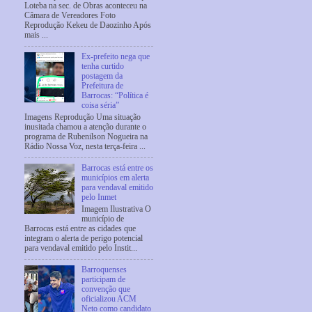
Loteba na sec. de Obras aconteceu na
Câmara de Vereadores Foto
Reprodução Kekeu de Daozinho Após
mais ...
Ex-prefeito nega que
tenha curtido
postagem da
Prefeitura de
Barrocas: “Política é
coisa séria”
Imagens Reprodução Uma situação
inusitada chamou a atenção durante o
programa de Rubenilson Nogueira na
Rádio Nossa Voz, nesta terça-feira ...
Barrocas está entre os
municípios em alerta
para vendaval emitido
pelo Inmet
Imagem Ilustrativa O
município de
Barrocas está entre as cidades que
integram o alerta de perigo potencial
para vendaval emitido pelo Instit...
Barroquenses
participam de
convenção que
oficializou ACM
Neto como candidato