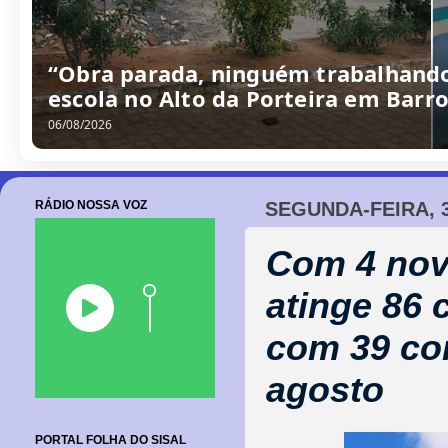
/
0
8
/
2
0
2
6
RÁDIO NOSSA VOZ
SEGUNDA-FEIRA, 
Com 4 nov
atinge 86 
com 39 co
agosto
PORTAL FOLHA DO SISAL