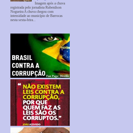
Imagem após a chuva
registrada pelo jornalista Rubenilson
Nogueira A chuva chegou com
intensidade ao município de Barrocas
nesta sexta-feira...