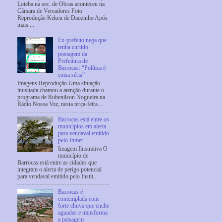
Loteba na sec. de Obras aconteceu na
Câmara de Vereadores Foto
Reprodução Kekeu de Daozinho Após
mais ...
Ex-prefeito nega que
tenha curtido
postagem da
Prefeitura de
Barrocas: “Política é
coisa séria”
Imagens Reprodução Uma situação
inusitada chamou a atenção durante o
programa de Rubenilson Nogueira na
Rádio Nossa Voz, nesta terça-feira ...
Barrocas está entre os
municípios em alerta
para vendaval emitido
pelo Inmet
Imagem Ilustrativa O
município de
Barrocas está entre as cidades que
integram o alerta de perigo potencial
para vendaval emitido pelo Instit...
Barrocas é
contemplada com
forte chuva que enche
aguadas e transforma
a paisagem