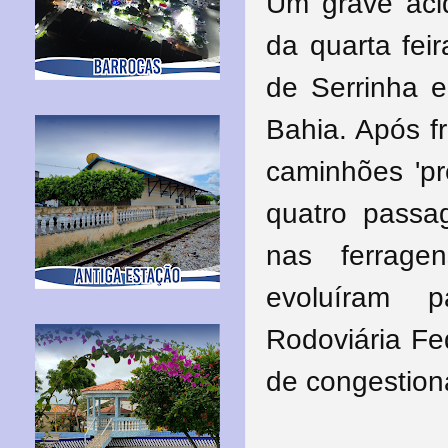
Um grave aci
da quarta fei
de Serrinha e 
Bahia. Após 
caminhões 'p
quatro passa
nas ferrage
evoluíram 
Rodoviária
Fe
de congestio