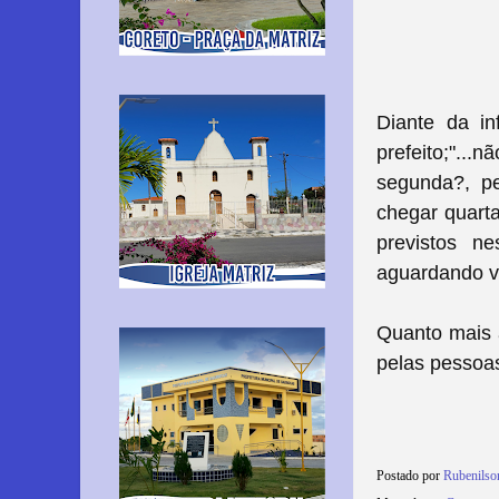
Diante da in
prefeito;"..
segunda?, pe
chegar quarta
previstos n
aguardando va
Quanto mais á
pelas pessoas
Postado por
Rubenils