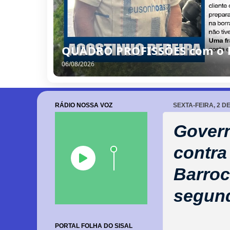
Vereador sugere fim do “past
de pagamentos em Barrocas
07/08/2026
RÁDIO NOSSA VOZ
SEXTA-FEIRA, 2 D
Govern
contra
Barroc
segund
PORTAL FOLHA DO SISAL