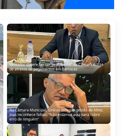
Na Câmara Municipal, Sinésio defende gestão de Almir,
mas reconhece falhas: “Não estamos aqui para cobrir
erro de ninguém”
Câmara de Barrocas retoma sessões com retorno de
vereador, cobranças à gestão e anúncio de modernização