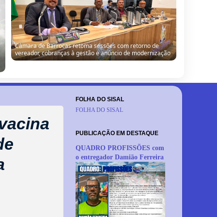
QUADRO PROFISSÕES com o borracheiro Agostinho
Ferreira
FOLHA DO SISAL
FOLHA DO SISAL
vacina
PUBLICAÇÃO EM DESTAQUE
de
QUADRO PROFISSÕES com
o entregador Damião Ferreira
a