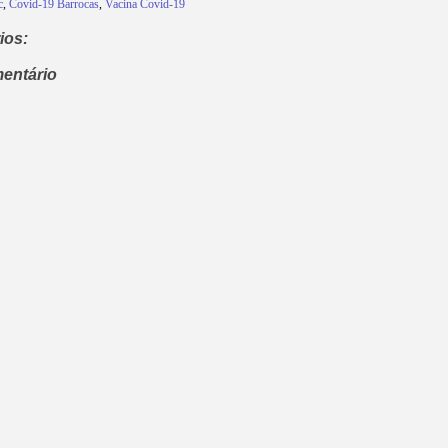
c
,
Covid-19 Barrocas
,
Vacina Covid-19
ios:
entário