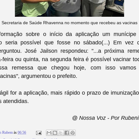
Secretaria de Saúde Rhavenna no momento que recebeu as vacinas
formação sobre o início da aplicação um munícipe
.não seria possível que fosse no sábado(...) Em vez 
rguntou. José Jailson respondeu: "...a próxima re
-feira ou quinta, na segunda feira é possível vacinar t
essa remessa que chegou hoje, com isso vamos 
cinas", argumentou o prefeito.
gil for a aplicação, mais rápido o prazo de imunização
 atendidas.
@ Nossa Voz - Por Rubeni
on Rubem
às
06:56