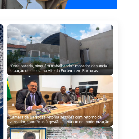
“Obra parada, ninguém trabalhando”: morador denuncia
situação de escola no Alto da Porteira em Barrocas
Câmara de Barrocas retoma sessões com retorno de
vereador, cobranças à gestão e anúncio de modernização