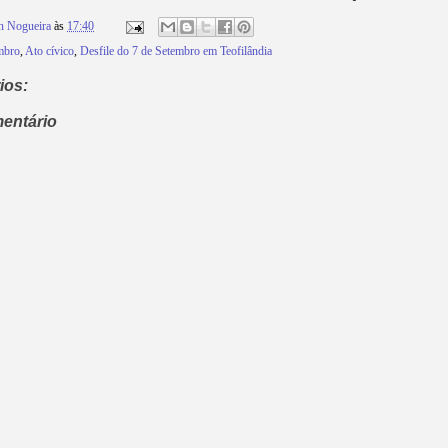
n Nogueira
às
17:40
mbro
,
Ato cívico
,
Desfile do 7 de Setembro em Teofilândia
ios:
entário