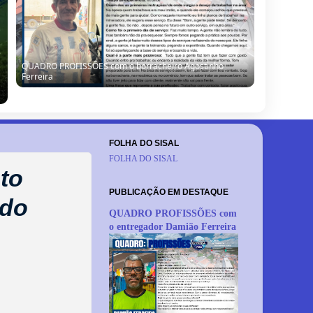
QUADRO PROFISSÕES com o borracheiro Agostinho
Ferreira
FOLHA DO SISAL
FOLHA DO SISAL
ato
PUBLICAÇÃO EM DESTAQUE
 do
QUADRO PROFISSÕES com
o entregador Damião Ferreira