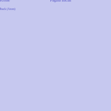
ecente
Página inicial
dback (Atom)