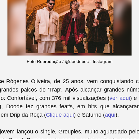
Foto Reprodução / @doodeboc - Instagram
e Rógenes Oliveira, de 25 anos, vem conquistando 
randes palcos do 'Trap'. Após alcançar grandes nú
: Confortável, com 376 mil visualizações (
ver aqui
) e
), Doode fez grandes feat's, em hits que alcançar
 em Drip da Roça (
Clique aqui
) e Saturno (
aqui
).
jovem lançou o single, Groupies, muito aguardado pel