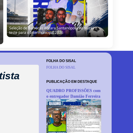
Seleção de Barrocas encara Santanópolis no terceiro
teste para o Intermunicipal 2026
FOLHA DO SISAL
FOLHA DO SISAL
tista
PUBLICAÇÃO EM DESTAQUE
QUADRO PROFISSÕES com
o entregador Damião Ferreira