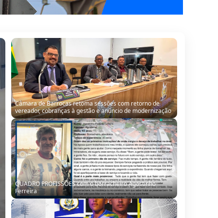
Câmara de Barrocas retoma sessões com retorno de
vereador, cobranças à gestão e anúncio de modernização
QUADRO PROFISSÕES com o borracheiro Agostinho
Ferreira