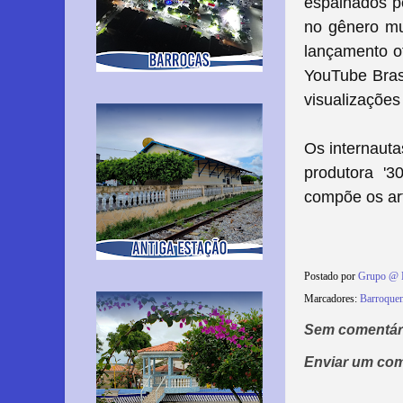
espalhados pe
no gênero mu
lançamento of
YouTube Brasi
visualizações
Os internaut
produtora '
compõe os art
Postado por
Grupo @ 
Marcadores:
Barroque
Sem comentár
Enviar um com