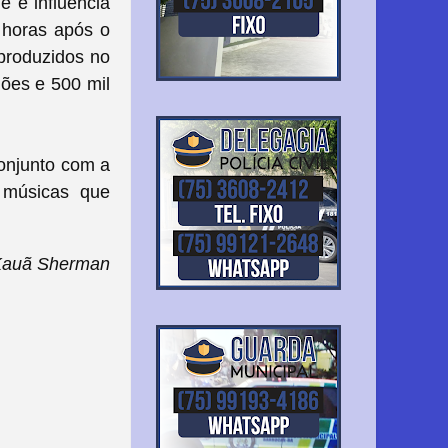
e e influência
 horas após o
eproduzidos no
hões e 500 mil
onjunto com a
 músicas que
Kauã Sherman