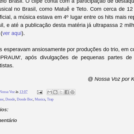
lo Brasil. O clipe conta com a participação de destaqu
sical no Brasil, como Matuê e Teto. Com cerca de 12
icial, a música estava em 4º lugar entre os hits mais r
l, e até a publicação desta matéria já ultrapassa 2 mil
 (
ver aqui
).
as esperavam ansiosamente por produções do trio, em c
30PRAUM', após divulgações de pequenas partes de
istas.
@ Nossa Voz por 
Nossa Voz
às
13:07
nse
,
Doode
,
Doode Boc
,
Musica
,
Trap
ios:
entário