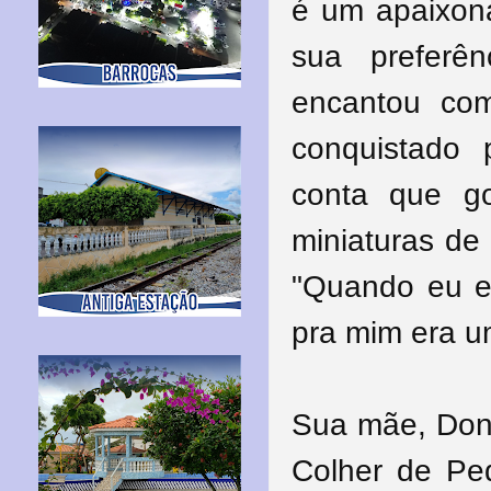
é um apaixon
sua preferê
encantou co
conquistado 
conta que go
miniaturas de 
"Quando eu er
pra mim era u
Sua mãe, Dona
Colher de Ped