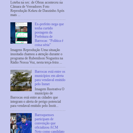
Loteba na sec. de Obras aconteceu na
Câmara de Vereadores Foto
Reprodução Kekeu de Daozinho Após
mais ...
Ex-prefeito nega que
tenha curtido
postagem da
Prefeitura de
Barrocas: “Política é
coisa séria”
Imagens Reprodução Uma situação
inusitada chamou a atenção durante o
programa de Rubenilson Nogueira na
Rádio Nossa Voz, nesta terça-feira ...
Barrocas está entre os
municípios em alerta
para vendaval emitido
pelo Inmet
Imagem Ilustrativa O
município de
Barrocas está entre as cidades que
integram o alerta de perigo potencial
para vendaval emitido pelo Instit...
Barroquenses
participam de
convenção que
oficializou ACM
Neto como candidato