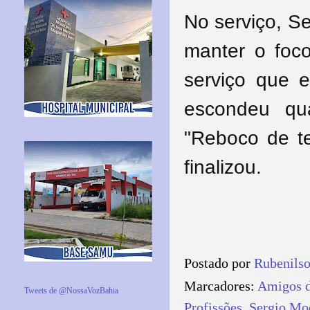
No serviço, Se
manter o foco
serviço que 
escondeu qu
"Reboco de te
finalizou.
Postado por
Rubenils
Marcadores:
Amigos d
Tweets de @NossaVozBahia
Profissões
,
Sergio Mo