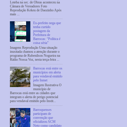
Loteba na sec. de Obras aconteceu na
Câmara de Vereadores Foto
Reprodução Kekeu de Daozinho Após
mais ...
Ex-prefeito nega que
tenha curtido
postagem da
Prefeitura de
Barrocas: “Política é
coisa séria”
Imagens Reprodução Uma situação
inusitada chamou a atenção durante o
programa de Rubenilson Nogueira na
Rádio Nossa Voz, nesta terça-feira ...
Barrocas está entre os
municípios em alerta
para vendaval emitido
pelo Inmet
Imagem Ilustrativa O
município de
Barrocas está entre as cidades que
integram o alerta de perigo potencial
para vendaval emitido pelo Instit...
Barroquenses
participam de
convenção que
oficializou ACM
Neto como candidato