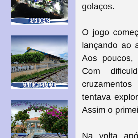
golaços.
O jogo começ
lançando ao a
Aos poucos, 
Com dificu
cruzamentos
tentava explo
Assim o primei
Na volta apó