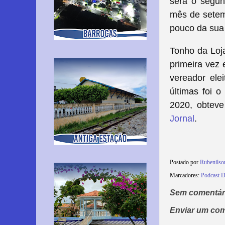
será o segun
mês de setemb
pouco da sua 
Tonho da Loja
primeira vez 
vereador ele
últimas foi 
2020, obteve
Jornal
.
Postado por
Rubenils
Marcadores:
Podcast D
Sem comentár
Enviar um com