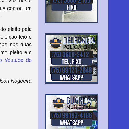
ssa Voz neste
 que contou um
.
do eleito pela
eleição feio o
 mas nas duas
imo pleito em
o Youtube do
lson Nogueira