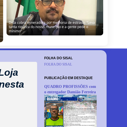
Dida cobra mineradora por melhoria de estrada: “Leva
tanta riqueza do nosso município e a gente pede o
mínimo”
FOLHA DO SISAL
FOLHA DO SISAL
Loja
PUBLICAÇÃO EM DESTAQUE
 nesta
QUADRO PROFISSÕES com
o entregador Damião Ferreira