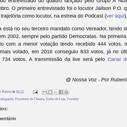
do entrevistado do quadro lançado pelo Grupo A No
ro. O primeiro entrevistado foi o locutor Jailson P.O.
trajetória como locutor, na estreia do Podcast (
ver aqui
)
 está no seu terceiro mandato como Vereador, tendo si
em 2002, sempre pelo partido Democratas. Na primeira 
ito com a menor votação tendo recebido 444 votos,
o mais votado, em 2016 conseguiu 833 votos, já no últ
 734 votos. A transmissão da live será pelo
Canal d
@ Nossa Voz - Por Rubeni
on Rubem
às
04:22
ialogando
,
Presidente da Câmara
,
Tonho da Loja
,
Vereador
ios:
entário