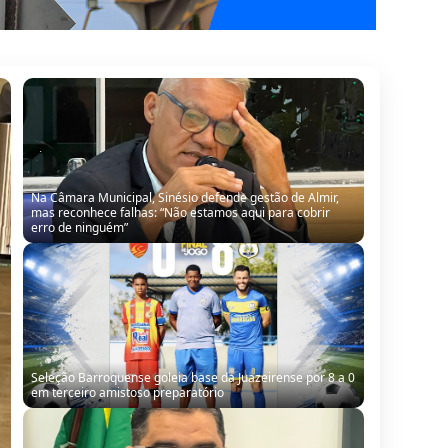
Na Câmara Municipal, Sinésio defende gestão de Almir,
mas reconhece falhas: “Não estamos aqui para cobrir
erro de ninguém”
Seleção Barroquense goleia base da Juazeirense por 8 a 0
em terceiro amistoso preparatório