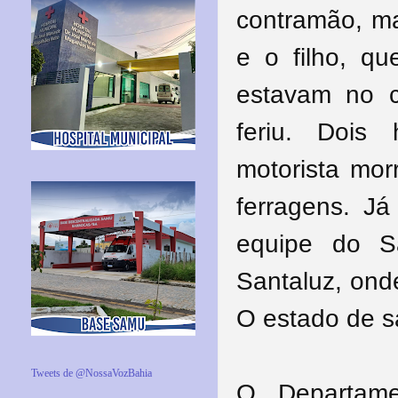
contramão, ma
e o filho, q
estavam no 
feriu. Dois
motorista mor
ferragens. Já
equipe do S
Santaluz, ond
O estado de s
Tweets de @NossaVozBahia
O Departame