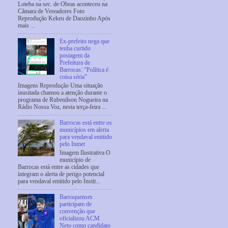
Loteba na sec. de Obras aconteceu na
Câmara de Vereadores Foto
Reprodução Kekeu de Daozinho Após
mais ...
Ex-prefeito nega que
tenha curtido
postagem da
Prefeitura de
Barrocas: “Política é
coisa séria”
Imagens Reprodução Uma situação
inusitada chamou a atenção durante o
programa de Rubenilson Nogueira na
Rádio Nossa Voz, nesta terça-feira ...
Barrocas está entre os
municípios em alerta
para vendaval emitido
pelo Inmet
Imagem Ilustrativa O
município de
Barrocas está entre as cidades que
integram o alerta de perigo potencial
para vendaval emitido pelo Instit...
Barroquenses
participam de
convenção que
oficializou ACM
Neto como candidato