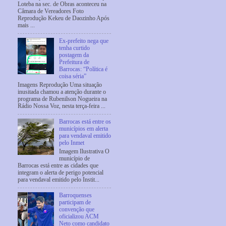
Loteba na sec. de Obras aconteceu na
Câmara de Vereadores Foto
Reprodução Kekeu de Daozinho Após
mais ...
Ex-prefeito nega que
tenha curtido
postagem da
Prefeitura de
Barrocas: “Política é
coisa séria”
Imagens Reprodução Uma situação
inusitada chamou a atenção durante o
programa de Rubenilson Nogueira na
Rádio Nossa Voz, nesta terça-feira ...
Barrocas está entre os
municípios em alerta
para vendaval emitido
pelo Inmet
Imagem Ilustrativa O
município de
Barrocas está entre as cidades que
integram o alerta de perigo potencial
para vendaval emitido pelo Instit...
Barroquenses
participam de
convenção que
oficializou ACM
Neto como candidato