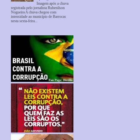
Imagem após a chuva
registrada pelo jornalista Rubenilson
Nogueira A chuva chegou com
intensidade ao município de Barrocas
nesta sexta-feira...