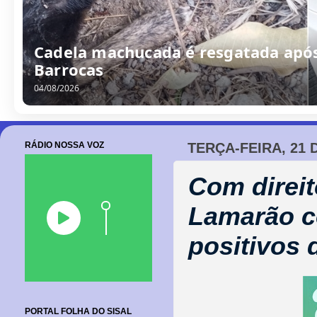
/
0
8
/
2
0
2
6
RÁDIO NOSSA VOZ
TERÇA-FEIRA, 21
Com direit
Lamarão c
positivos 
PORTAL FOLHA DO SISAL