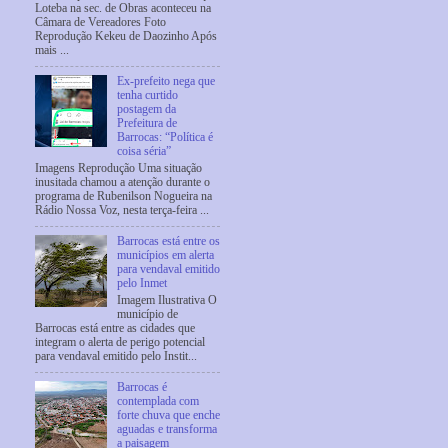
Loteba na sec. de Obras aconteceu na
Câmara de Vereadores Foto
Reprodução Kekeu de Daozinho Após
mais ...
Ex-prefeito nega que
tenha curtido
postagem da
Prefeitura de
Barrocas: “Política é
coisa séria”
Imagens Reprodução Uma situação
inusitada chamou a atenção durante o
programa de Rubenilson Nogueira na
Rádio Nossa Voz, nesta terça-feira ...
Barrocas está entre os
municípios em alerta
para vendaval emitido
pelo Inmet
Imagem Ilustrativa O
município de
Barrocas está entre as cidades que
integram o alerta de perigo potencial
para vendaval emitido pelo Instit...
Barrocas é
contemplada com
forte chuva que enche
aguadas e transforma
a paisagem