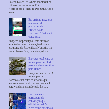
Loteba na sec. de Obras aconteceu na
Câmara de Vereadores Foto
Reprodução Kekeu de Daozinho Após
mais ...
Ex-prefeito nega que
tenha curtido
postagem da
Prefeitura de
Barrocas: “Política é
coisa séria”
Imagens Reprodução Uma situação
inusitada chamou a atenção durante o
programa de Rubenilson Nogueira na
Rádio Nossa Voz, nesta terça-feira ...
Barrocas está entre os
municípios em alerta
para vendaval emitido
pelo Inmet
Imagem Ilustrativa O
município de
Barrocas está entre as cidades que
integram o alerta de perigo potencial
para vendaval emitido pelo Instit...
Barroquenses
participam de
convenção que
oficializou ACM
Neto como candidato