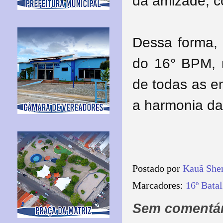
da amizade, c
Dessa forma, 
do 16° BPM, 
de todas as e
a harmonia da
Postado por
Kauã She
Marcadores:
16º Batal
Sem comentár