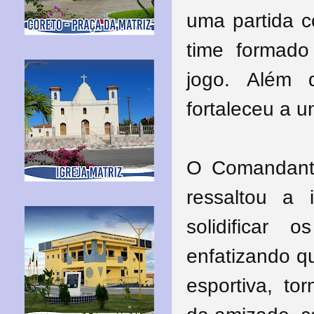
uma partida c
time formad
jogo.
Além d
fortaleceu a u
O Comandant
ressaltou a
solidificar 
enfatizando q
esportiva, to