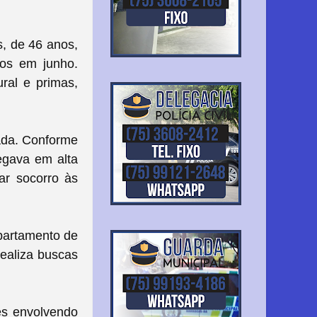
s, de 46 anos,
nos em junho.
ral e primas,
rada. Conforme
egava em alta
tar socorro às
epartamento de
realiza buscas
es envolvendo