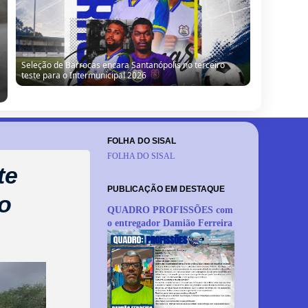
“Obra parada, ninguém trabalhando”: morador denuncia
situação de escola no Alto da Porteira em Barrocas
FOLHA DO SISAL
FOLHA DO SISAL
te
PUBLICAÇÃO EM DESTAQUE
do
QUADRO PROFISSÕES com
o entregador Damião Ferreira