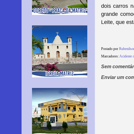
dois carros 
grande comoç
Leite, que es
Postado por
Rubenilso
Marcadores:
Acidente d
Sem comentár
Enviar um com