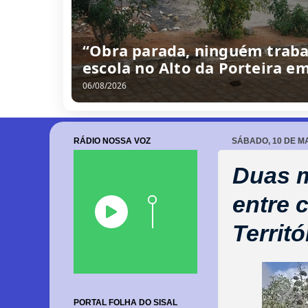
/
0
8
/
2
0
2
6
RÁDIO NOSSA VOZ
SÁBADO, 10 DE MA
Duas m
entre 
Territó
PORTAL FOLHA DO SISAL