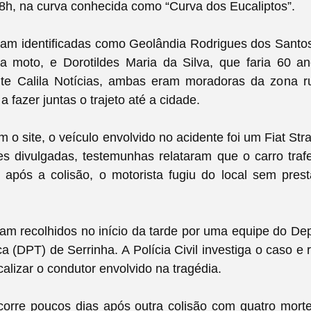
 8h, na curva conhecida como “Curva dos Eucaliptos”.
ram identificadas como Geolândia Rodrigues dos Santo
 a moto, e Dorotildes Maria da Silva, que faria 60 a
te Calila Notícias, ambas eram moradoras da zona ru
 fazer juntas o trajeto até a cidade.
 o site, o veículo envolvido no acidente foi um Fiat St
es divulgadas, testemunhas relataram que o carro traf
 após a colisão, o motorista fugiu do local sem pres
am recolhidos no início da tarde por uma equipe do D
ca (DPT) de Serrinha. A Polícia Civil investiga o caso e 
calizar o condutor envolvido na tragédia.
corre poucos dias após outra colisão com quatro mort