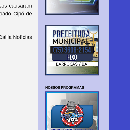
asos causaram
voado Cipó de
lila Notícias
NOSSOS PROGRAMAS