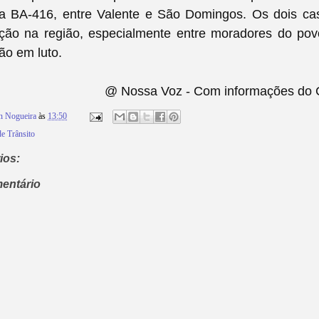
na BA-416, entre Valente e São Domingos. Os dois c
ão na região, especialmente entre moradores do po
tão em luto.
@ Nossa Voz - Com informações do Ca
n Nogueira
às
13:50
e Trânsito
ios:
entário