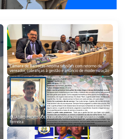
QUADRO PROFISSÕES com o borracheiro Agostinho
Ferreira
Seleção de Barrocas encara Santanópolis no terceiro
teste para o Intermunicipal 2026