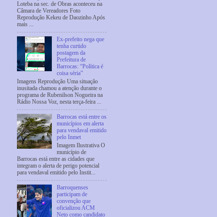
Loteba na sec. de Obras aconteceu na
Câmara de Vereadores Foto
Reprodução Kekeu de Daozinho Após
mais ...
Ex-prefeito nega que
tenha curtido
postagem da
Prefeitura de
Barrocas: “Política é
coisa séria”
Imagens Reprodução Uma situação
inusitada chamou a atenção durante o
programa de Rubenilson Nogueira na
Rádio Nossa Voz, nesta terça-feira ...
Barrocas está entre os
municípios em alerta
para vendaval emitido
pelo Inmet
Imagem Ilustrativa O
município de
Barrocas está entre as cidades que
integram o alerta de perigo potencial
para vendaval emitido pelo Instit...
Barroquenses
participam de
convenção que
oficializou ACM
Neto como candidato