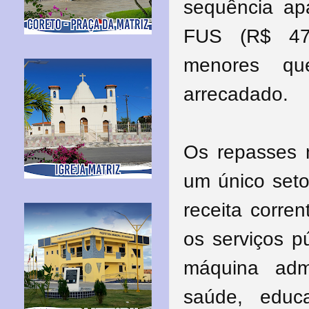
sequência a
FUS (R$ 476
menores qu
arrecadado.
Os repasses 
um único seto
receita corren
os serviços p
máquina admi
saúde, educa