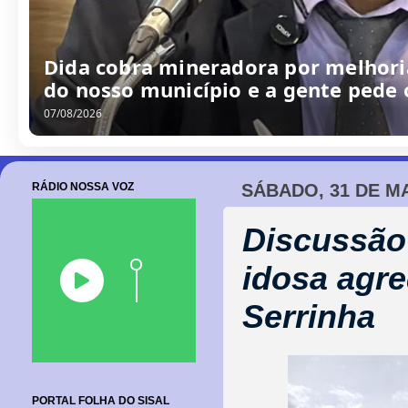
/
0
8
/
2
0
2
6
RÁDIO NOSSA VOZ
SÁBADO, 31 DE MA
Discussão 
idosa agre
Serrinha
PORTAL FOLHA DO SISAL