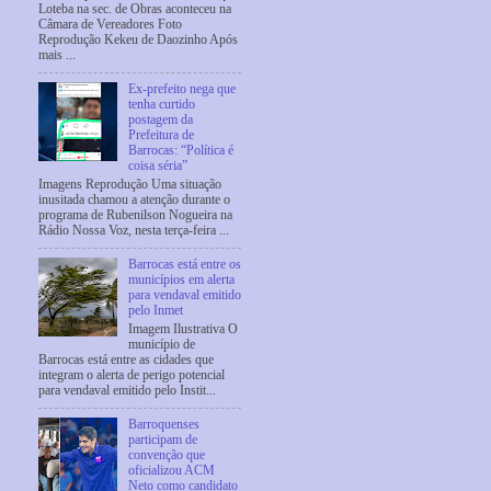
Loteba na sec. de Obras aconteceu na
Câmara de Vereadores Foto
Reprodução Kekeu de Daozinho Após
mais ...
Ex-prefeito nega que
tenha curtido
postagem da
Prefeitura de
Barrocas: “Política é
coisa séria”
Imagens Reprodução Uma situação
inusitada chamou a atenção durante o
programa de Rubenilson Nogueira na
Rádio Nossa Voz, nesta terça-feira ...
Barrocas está entre os
municípios em alerta
para vendaval emitido
pelo Inmet
Imagem Ilustrativa O
município de
Barrocas está entre as cidades que
integram o alerta de perigo potencial
para vendaval emitido pelo Instit...
Barroquenses
participam de
convenção que
oficializou ACM
Neto como candidato