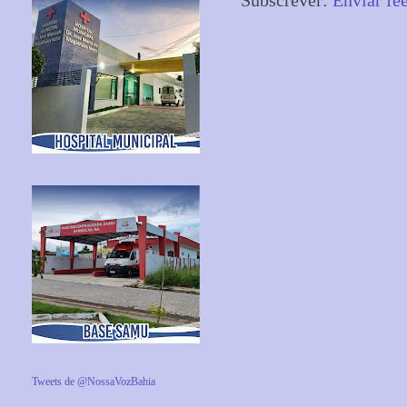
Subscrever:
Enviar fe
Tweets de @NossaVozBahia