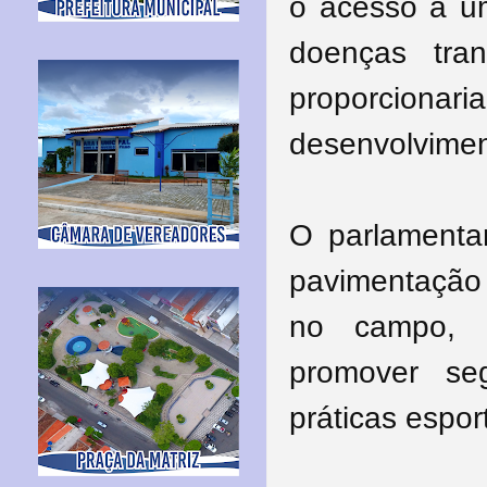
o acesso a um
doenças tra
proporcion
desenvolvimen
O parlamenta
pavimentação 
no campo, 
promover se
práticas espor