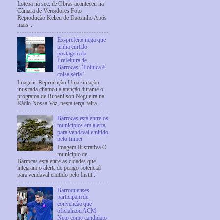
Loteba na sec. de Obras aconteceu na
Câmara de Vereadores Foto
Reprodução Kekeu de Daozinho Após
mais ...
Ex-prefeito nega que
tenha curtido
postagem da
Prefeitura de
Barrocas: “Política é
coisa séria”
Imagens Reprodução Uma situação
inusitada chamou a atenção durante o
programa de Rubenilson Nogueira na
Rádio Nossa Voz, nesta terça-feira ...
Barrocas está entre os
municípios em alerta
para vendaval emitido
pelo Inmet
Imagem Ilustrativa O
município de
Barrocas está entre as cidades que
integram o alerta de perigo potencial
para vendaval emitido pelo Instit...
Barroquenses
participam de
convenção que
oficializou ACM
Neto como candidato