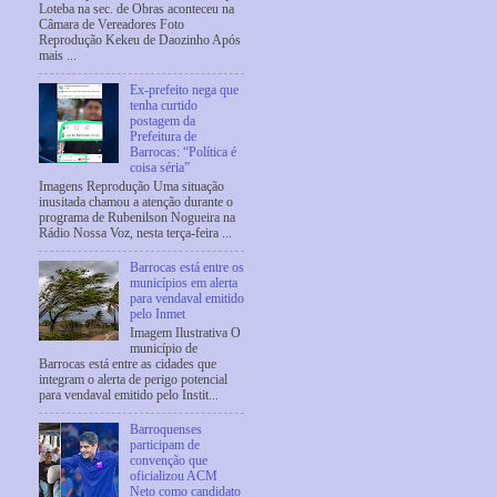
Loteba na sec. de Obras aconteceu na
Câmara de Vereadores Foto
Reprodução Kekeu de Daozinho Após
mais ...
Ex-prefeito nega que
tenha curtido
postagem da
Prefeitura de
Barrocas: “Política é
coisa séria”
Imagens Reprodução Uma situação
inusitada chamou a atenção durante o
programa de Rubenilson Nogueira na
Rádio Nossa Voz, nesta terça-feira ...
Barrocas está entre os
municípios em alerta
para vendaval emitido
pelo Inmet
Imagem Ilustrativa O
município de
Barrocas está entre as cidades que
integram o alerta de perigo potencial
para vendaval emitido pelo Instit...
Barroquenses
participam de
convenção que
oficializou ACM
Neto como candidato