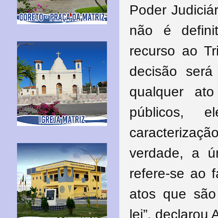
Poder Judiciár
não é defini
recurso ao Tr
decisão será
qualquer at
públicos, e
caracterizaçã
verdade, a 
refere-se ao f
atos que são
lei”, declarou A