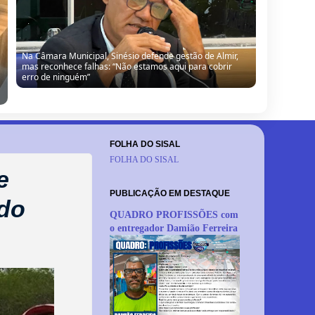
Na Câmara Municipal, Sinésio defende gestão de Almir,
mas reconhece falhas: “Não estamos aqui para cobrir
erro de ninguém”
FOLHA DO SISAL
FOLHA DO SISAL
e
PUBLICAÇÃO EM DESTAQUE
 do
QUADRO PROFISSÕES com
o entregador Damião Ferreira