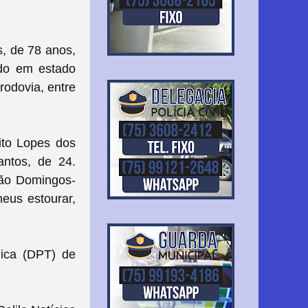
, de 78 anos,
do em estado
rodovia, entre
rito Lopes dos
ntos, de 24.
São Domingos-
neus estourar,
ica (DPT) de