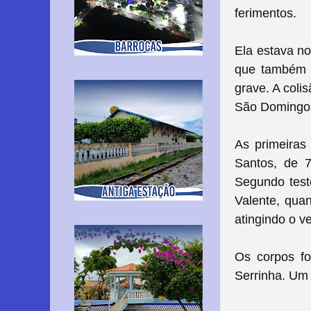
ferimentos.
Ela estava n
que também 
grave. A coli
São Domingos 
As primeiras 
Santos, de 
Segundo test
Valente, quan
atingindo o ve
Os corpos f
Serrinha. Um 