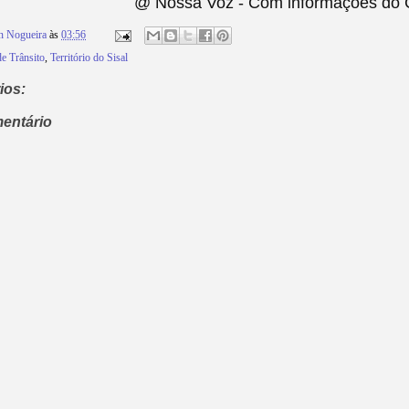
@ Nossa Voz - Com informações do Ca
n Nogueira
às
03:56
e Trânsito
,
Território do Sisal
ios:
entário