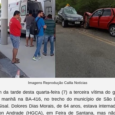
Imagens Reprodução Calila Notícias
 da tarde desta quarta-feira (7) a terceira vítima do 
a manhã na BA-416, no trecho do município de São
 Sisal. Dolores Dias Morais, de 64 anos, estava interna
ton Andrade (HGCA), em Feira de Santana, mas não