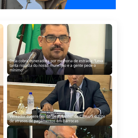
Dida cobra mineradora por melhoria de estrada: “Leva
tanta riqueza do nosso município e a gente pede o
mínimo”
Vereador sugere fim do “pastelzinho” da Câmara diante
de atrasos de pagamentos em Barrocas