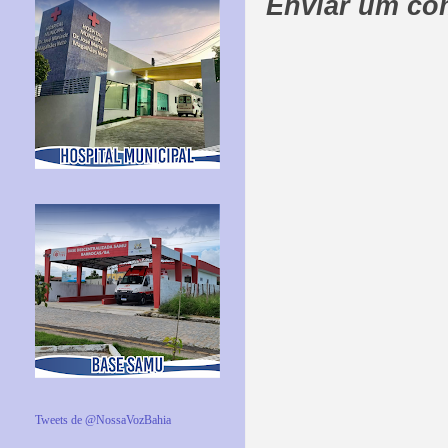
Enviar um co
Tweets de @NossaVozBahia