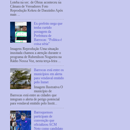
Loteba na sec. de Obras aconteceu na
Câmara de Vereadores Foto
Reprodução Kekeu de Daozinho Após
mais ...
Ex-prefeito nega que
tenha curtido
postagem da
Prefeitura de
Barrocas: “Política é
coisa séria”
Imagens Reprodução Uma situação
inusitada chamou a atenção durante o
programa de Rubenilson Nogueira na
Rádio Nossa Voz, nesta terça-feira ...
Barrocas está entre os
municípios em alerta
para vendaval emitido
pelo Inmet
Imagem Ilustrativa O
município de
Barrocas está entre as cidades que
integram o alerta de perigo potencial
para vendaval emitido pelo Instit...
Barroquenses
participam de
convenção que
oficializou ACM
Neto como candidato