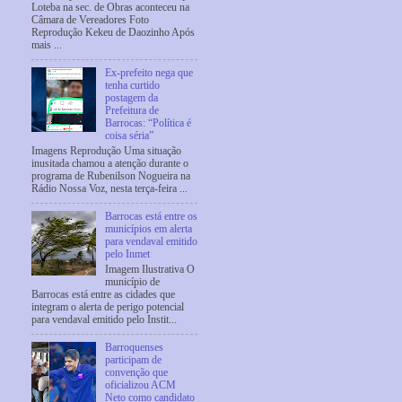
Loteba na sec. de Obras aconteceu na
Câmara de Vereadores Foto
Reprodução Kekeu de Daozinho Após
mais ...
Ex-prefeito nega que
tenha curtido
postagem da
Prefeitura de
Barrocas: “Política é
coisa séria”
Imagens Reprodução Uma situação
inusitada chamou a atenção durante o
programa de Rubenilson Nogueira na
Rádio Nossa Voz, nesta terça-feira ...
Barrocas está entre os
municípios em alerta
para vendaval emitido
pelo Inmet
Imagem Ilustrativa O
município de
Barrocas está entre as cidades que
integram o alerta de perigo potencial
para vendaval emitido pelo Instit...
Barroquenses
participam de
convenção que
oficializou ACM
Neto como candidato