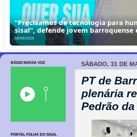
/
0
8
/
2
0
2
6
RÁDIO NOSSA VOZ
SÁBADO, 31 DE MA
PT de Bar
plenária 
Pedrão da
PORTAL FOLHA DO SISAL