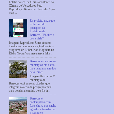
Loteba na sec. de Obras aconteceu na
Câmara de Vereadores Foto
Reprodução Kekeu de Daozinho Após
mais ...
Ex-prefeito nega que
tenha curtido
postagem da
Prefeitura de
Barrocas: “Política é
coisa séria”
Imagens Reprodução Uma situação
inusitada chamou a atenção durante o
programa de Rubenilson Nogueira na
Rádio Nossa Voz, nesta terça-feira ...
Barrocas está entre os
municípios em alerta
para vendaval emitido
pelo Inmet
Imagem Ilustrativa O
município de
Barrocas está entre as cidades que
integram o alerta de perigo potencial
para vendaval emitido pelo Instit...
Barrocas é
contemplada com
forte chuva que enche
aguadas e transforma
a paisagem