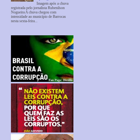
Imagem após a chuva
registrada pelo jornalista Rubenilson
Nogueira A chuva chegou com
intensidade ao município de Barrocas
nesta sexta-feira...