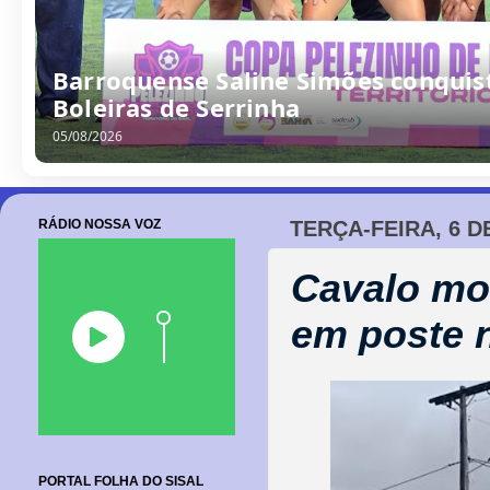
/
0
8
/
2
0
2
6
RÁDIO NOSSA VOZ
TERÇA-FEIRA, 6 D
Cavalo mor
em poste n
PORTAL FOLHA DO SISAL