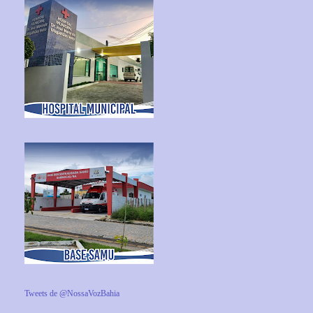
Tweets de @NossaVozBahia