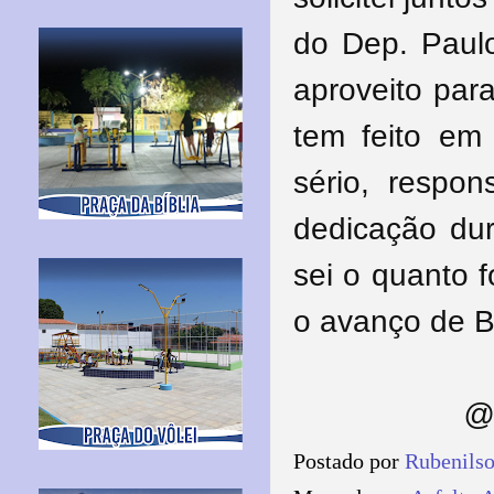
do Dep. Paulo
aproveito par
tem feito em
sério, respo
dedicação du
sei o quanto f
o avanço de B
@ 
Postado por
Rubenils