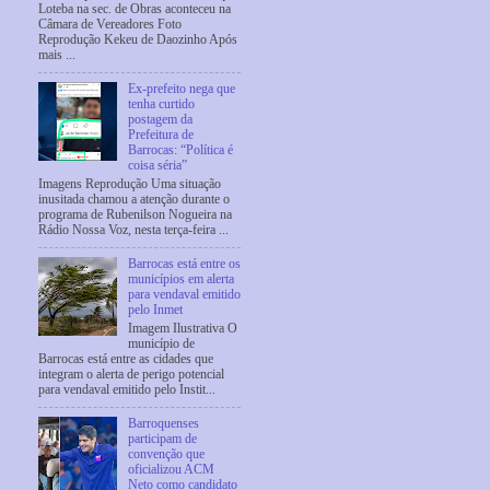
Loteba na sec. de Obras aconteceu na
Câmara de Vereadores Foto
Reprodução Kekeu de Daozinho Após
mais ...
Ex-prefeito nega que
tenha curtido
postagem da
Prefeitura de
Barrocas: “Política é
coisa séria”
Imagens Reprodução Uma situação
inusitada chamou a atenção durante o
programa de Rubenilson Nogueira na
Rádio Nossa Voz, nesta terça-feira ...
Barrocas está entre os
municípios em alerta
para vendaval emitido
pelo Inmet
Imagem Ilustrativa O
município de
Barrocas está entre as cidades que
integram o alerta de perigo potencial
para vendaval emitido pelo Instit...
Barroquenses
participam de
convenção que
oficializou ACM
Neto como candidato