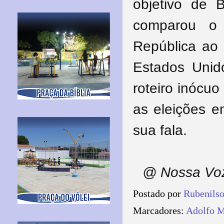
objetivo de 
comparou o 
República ao
Estados Unid
roteiro inócu
as eleições e
sua fala.
@ Nossa Voz
Postado por
Rubenils
Marcadores:
Adolfo 