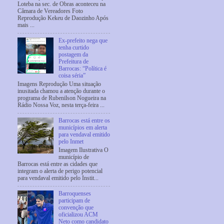
Loteba na sec. de Obras aconteceu na
Câmara de Vereadores Foto
Reprodução Kekeu de Daozinho Após
mais ...
Ex-prefeito nega que
tenha curtido
postagem da
Prefeitura de
Barrocas: “Política é
coisa séria”
Imagens Reprodução Uma situação
inusitada chamou a atenção durante o
programa de Rubenilson Nogueira na
Rádio Nossa Voz, nesta terça-feira ...
Barrocas está entre os
municípios em alerta
para vendaval emitido
pelo Inmet
Imagem Ilustrativa O
município de
Barrocas está entre as cidades que
integram o alerta de perigo potencial
para vendaval emitido pelo Instit...
Barroquenses
participam de
convenção que
oficializou ACM
Neto como candidato