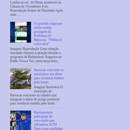
Loteba na sec. de Obras aconteceu na
Câmara de Vereadores Foto
Reprodução Kekeu de Daozinho Após
mais ...
Ex-prefeito nega que
tenha curtido
postagem da
Prefeitura de
Barrocas: “Política é
coisa séria”
Imagens Reprodução Uma situação
inusitada chamou a atenção durante o
programa de Rubenilson Nogueira na
Rádio Nossa Voz, nesta terça-feira ...
Barrocas está entre os
municípios em alerta
para vendaval emitido
pelo Inmet
Imagem Ilustrativa O
município de
Barrocas está entre as cidades que
integram o alerta de perigo potencial
para vendaval emitido pelo Instit...
Barroquenses
participam de
convenção que
oficializou ACM
Neto como candidato