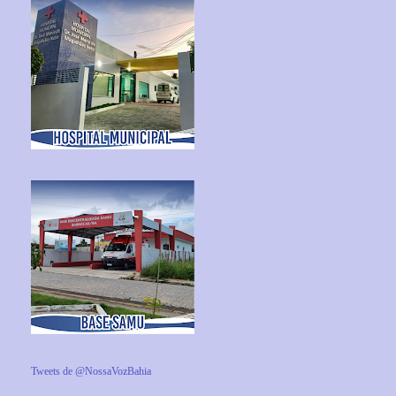
Tweets de @NossaVozBahia