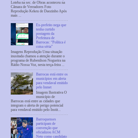
Loteba na sec. de Obras aconteceu na
Câmara de Vereadores Foto
Reprodução Kekeu de Daozinho Após
mais ...
Ex-prefeito nega que
tenha curtido
postagem da
Prefeitura de
Barrocas: “Política é
coisa séria”
Imagens Reprodução Uma situação
inusitada chamou a atenção durante o
programa de Rubenilson Nogueira na
Rádio Nossa Voz, nesta terça-feira ...
Barrocas está entre os
municípios em alerta
para vendaval emitido
pelo Inmet
Imagem Ilustrativa O
município de
Barrocas está entre as cidades que
integram o alerta de perigo potencial
para vendaval emitido pelo Instit...
Barroquenses
participam de
convenção que
oficializou ACM
Neto como candidato