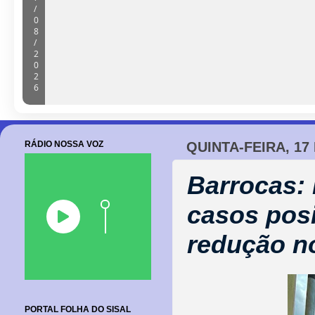
/
0
8
/
2
0
2
6
RÁDIO NOSSA VOZ
QUINTA-FEIRA, 17
Barrocas: 
casos posi
redução no
PORTAL FOLHA DO SISAL