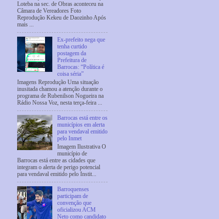
Loteba na sec. de Obras aconteceu na
Câmara de Vereadores Foto
Reprodução Kekeu de Daozinho Após
mais ...
Ex-prefeito nega que
tenha curtido
postagem da
Prefeitura de
Barrocas: “Política é
coisa séria”
Imagens Reprodução Uma situação
inusitada chamou a atenção durante o
programa de Rubenilson Nogueira na
Rádio Nossa Voz, nesta terça-feira ...
Barrocas está entre os
municípios em alerta
para vendaval emitido
pelo Inmet
Imagem Ilustrativa O
município de
Barrocas está entre as cidades que
integram o alerta de perigo potencial
para vendaval emitido pelo Instit...
Barroquenses
participam de
convenção que
oficializou ACM
Neto como candidato