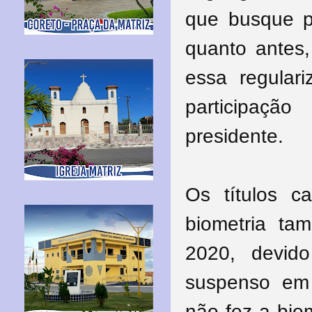
que busque po
quanto antes,
essa regulari
participaçã
presidente.
Os títulos c
biometria ta
2020, devid
suspenso em
não fez a bio