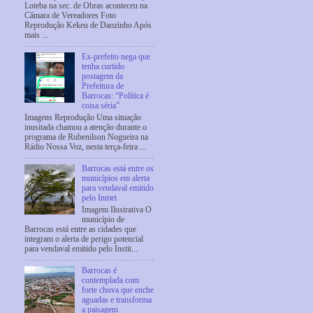
Loteba na sec. de Obras aconteceu na
Câmara de Vereadores Foto
Reprodução Kekeu de Daozinho Após
mais ...
Ex-prefeito nega que
tenha curtido
postagem da
Prefeitura de
Barrocas: “Política é
coisa séria”
Imagens Reprodução Uma situação
inusitada chamou a atenção durante o
programa de Rubenilson Nogueira na
Rádio Nossa Voz, nesta terça-feira ...
Barrocas está entre os
municípios em alerta
para vendaval emitido
pelo Inmet
Imagem Ilustrativa O
município de
Barrocas está entre as cidades que
integram o alerta de perigo potencial
para vendaval emitido pelo Instit...
Barrocas é
contemplada com
forte chuva que enche
aguadas e transforma
a paisagem