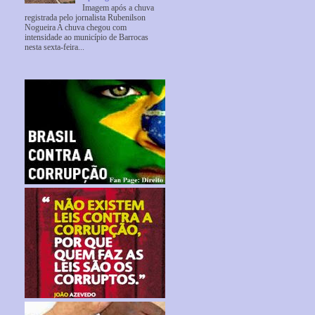
Imagem após a chuva
registrada pelo jornalista Rubenilson
Nogueira A chuva chegou com
intensidade ao município de Barrocas
nesta sexta-feira...