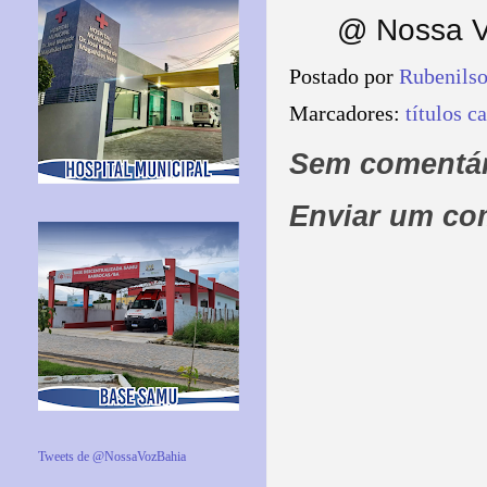
@ Nossa V
Postado por
Rubenils
Marcadores:
títulos c
Sem comentár
Enviar um co
Tweets de @NossaVozBahia