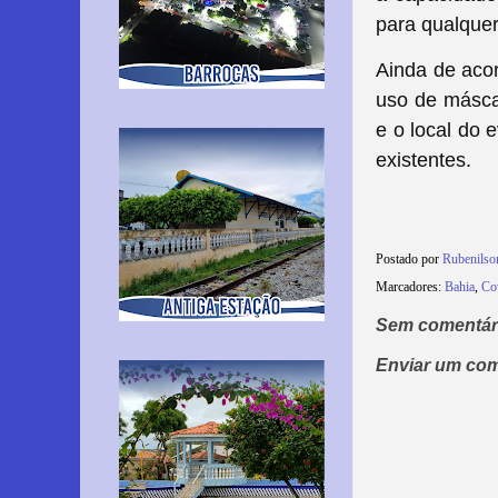
para qualquer
Ainda de acor
uso de másca
e o local do 
existentes.
Postado por
Rubenils
Marcadores:
Bahia
,
Co
Sem comentár
Enviar um com