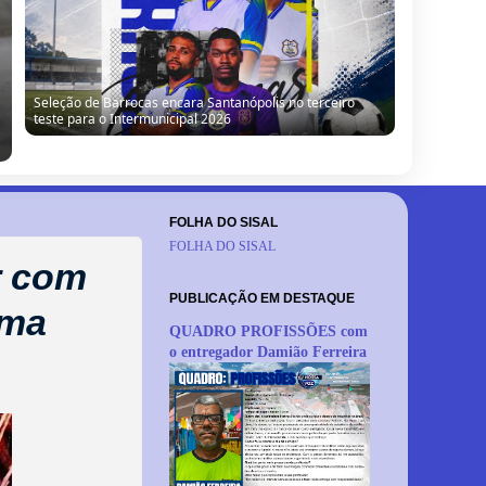
Seleção de Barrocas encara Santanópolis no terceiro
teste para o Intermunicipal 2026
FOLHA DO SISAL
FOLHA DO SISAL
r com
PUBLICAÇÃO EM DESTAQUE
rma
QUADRO PROFISSÕES com
o entregador Damião Ferreira