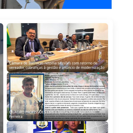
Câmara de Barrocas retoma sessões com retorno de
vereador, cobranças à gestão e anúncio de modernização
QUADRO PROFISSÕES com o borracheiro Agostinho
Ferreira