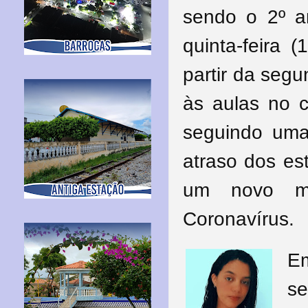
sendo o 2º an
quinta
-feira
(1
partir da segu
às aulas no c
seguindo uma
atraso dos es
um novo mo
Coronavírus.
E
se