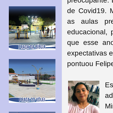
preocupante. 
de Covid19. M
as aulas pre
educacional,
que esse ano
expectativas 
pontuou Felip
E
ad
Mi