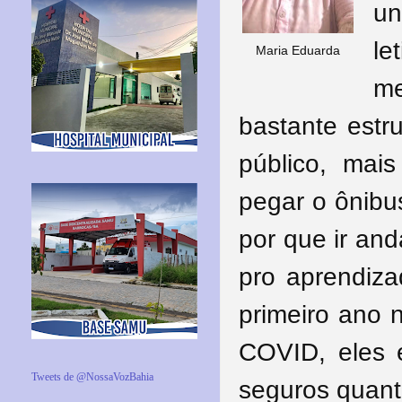
u
le
Maria Eduarda
me
bastante estru
público, mai
pegar o ônibu
por que ir an
pro aprendiza
primeiro ano 
COVID, eles 
Tweets de @NossaVozBahia
seguros quant