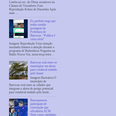
Loteba na sec. de Obras aconteceu na
Câmara de Vereadores Foto
Reprodução Kekeu de Daozinho Após
mais ...
Ex-prefeito nega que
tenha curtido
postagem da
Prefeitura de
Barrocas: “Política é
coisa séria”
Imagens Reprodução Uma situação
inusitada chamou a atenção durante o
programa de Rubenilson Nogueira na
Rádio Nossa Voz, nesta terça-feira ...
Barrocas está entre os
municípios em alerta
para vendaval emitido
pelo Inmet
Imagem Ilustrativa O
município de
Barrocas está entre as cidades que
integram o alerta de perigo potencial
para vendaval emitido pelo Instit...
Barroquenses
participam de
convenção que
oficializou ACM
Neto como candidato