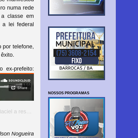
eiro numa rede
u a classe em
a lei federal
 por telefone,
 êxito.
 ao
ex-prefeito:
NOSSOS PROGRAMAS
arial professores
lson Nogueira