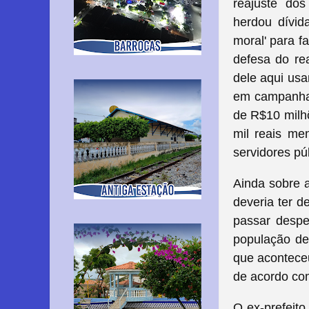
reajuste dos
herdou dívid
moral' para f
defesa do re
dele aqui usa
em campanha 
de R$10 milh
mil reais men
servidores pú
Ainda sobre a
deveria ter d
passar despe
população de
que aconteceu
de acordo com
O ex-prefeito