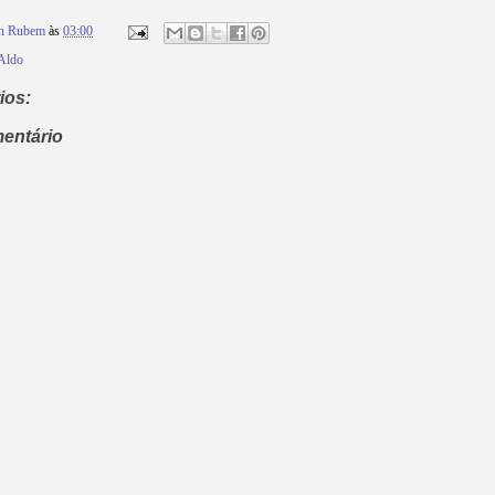
on Rubem
às
03:00
Aldo
ios:
entário