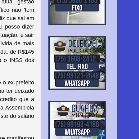
 atual gestão
tico não 'tem
diz que sai em
u posso dizer
tuação, e sair
ívida de mais
ida, de R$145
ido o INSS dos
 o ex-prefeito
ia ter deixado
credito que a
 a Assembleia
ste do salário
 se manifestou