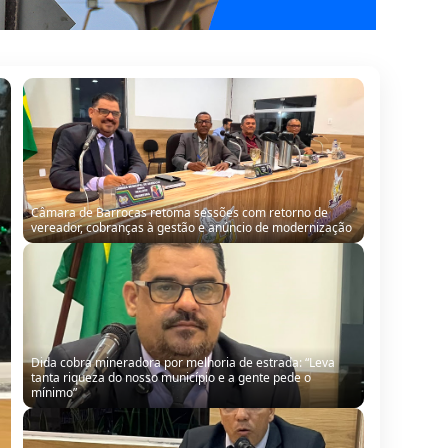
Câmara de Barrocas retoma sessões com retorno de
vereador, cobranças à gestão e anúncio de modernização
Dida cobra mineradora por melhoria de estrada: “Leva
tanta riqueza do nosso município e a gente pede o
mínimo”