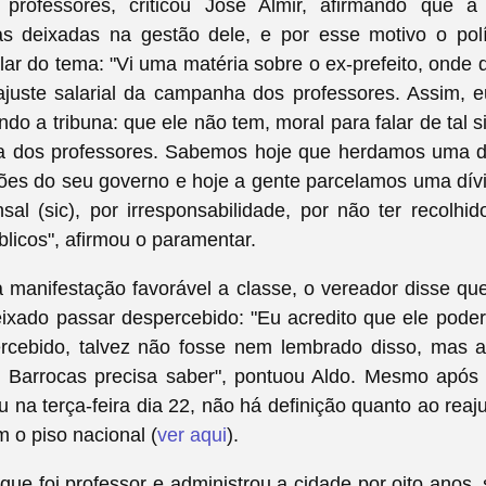
 professores, criticou José Almir, afirmando que a
as deixadas na gestão dele, e por esse motivo o polí
alar do tema: "Vi uma matéria sobre o ex-prefeito, onde 
ajuste salarial da campanha dos professores. Assim, e
ndo a tribuna: que ele não tem, moral para falar de tal si
dos professores. Sabemos hoje que herdamos uma d
ões do seu governo e hoje a gente parcelamos uma dív
sal (sic), por irresponsabilidade, por não ter recolh
blicos", afirmou o paramentar.
 manifestação favorável a classe, o vereador disse que
eixado passar despercebido: "Eu acredito que ele poder
rcebido, talvez não fosse nem lembrado disso, mas a
 Barrocas precisa saber", pontuou Aldo. Mesmo após
 na terça-feira dia 22, não há definição quanto ao reaju
 o piso nacional (
ver aqui
).
 que foi professor e administrou a cidade por oito anos,