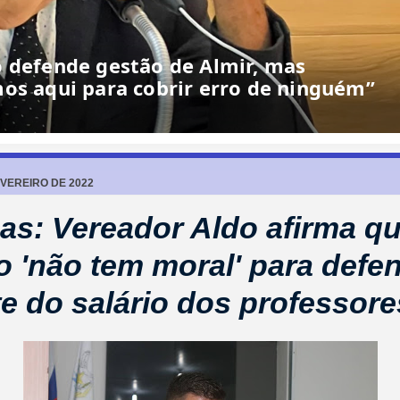
o defende gestão de Almir, mas
os aqui para cobrir erro de ninguém”
EVEREIRO DE 2022
as: Vereador Aldo afirma qu
to 'não tem moral' para defe
te do salário dos professore