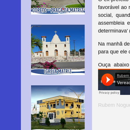
favorável ao 
social, quan
assembleia e
determinava'
Na manhã dest
para que ele 
Ouça abaixo
Rubem Nogue