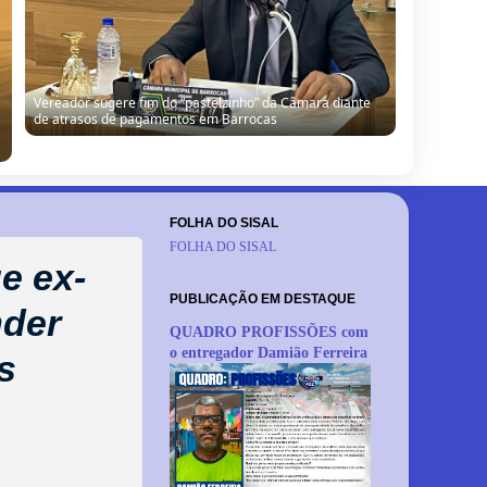
Vereador sugere fim do “pastelzinho” da Câmara diante
de atrasos de pagamentos em Barrocas
FOLHA DO SISAL
FOLHA DO SISAL
e ex-
PUBLICAÇÃO EM DESTAQUE
nder
QUADRO PROFISSÕES com
o entregador Damião Ferreira
s