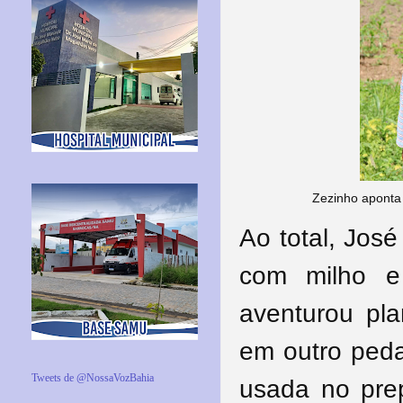
Zezinho aponta 
Ao total, José
com milho e
aventurou pl
em outro peda
Tweets de @NossaVozBahia
usada no pre