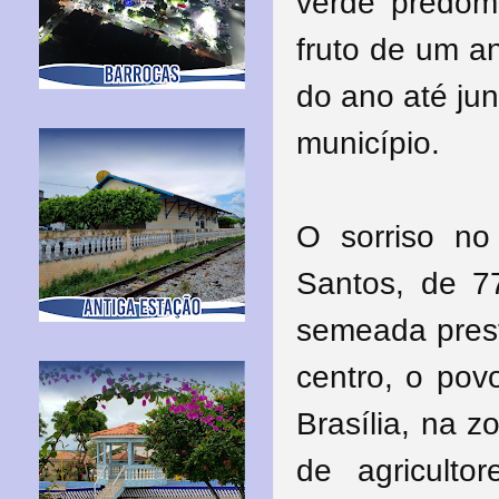
verde predom
fruto de um a
do ano até ju
município.
O sorriso no
Santos, de 77
semeada prest
centro, o pov
Brasília, na z
de agriculto