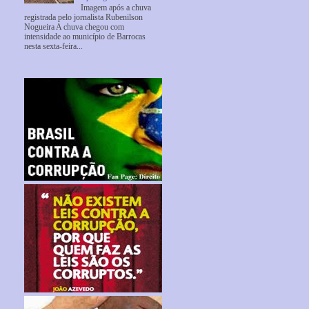
Imagem após a chuva
registrada pelo jornalista Rubenilson
Nogueira A chuva chegou com
intensidade ao município de Barrocas
nesta sexta-feira...