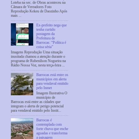
Loteba na sec. de Obras aconteceu na
Câmara de Vereadores Foto
Reprodução Kekeu de Daozinho Após
mais ...
Ex-prefeito nega que
tenha curtido
postagem da
Prefeitura de
Barrocas: “Política é
coisa séria”
Imagens Reprodução Uma situação
inusitada chamou a atenção durante o
programa de Rubenilson Nogueira na
Rádio Nossa Voz, nesta terça-feira ...
Barrocas está entre os
municípios em alerta
para vendaval emitido
pelo Inmet
Imagem Ilustrativa O
município de
Barrocas está entre as cidades que
integram o alerta de perigo potencial
para vendaval emitido pelo Instit...
Barrocas é
contemplada com
forte chuva que enche
aguadas e transforma
a paisagem