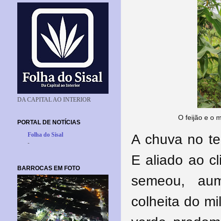
DA CAPITAL AO INTERIOR
O feijão e o 
PORTAL DE NOTÍCIAS
Folha do Sisal
A chuva no ter
-
E aliado ao c
BARROCAS EM FOTO
semeou, au
colheita do m