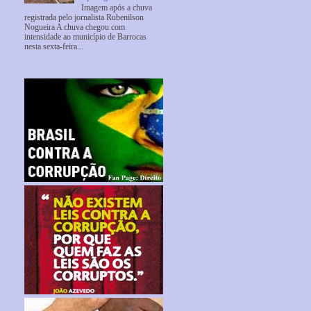
Imagem após a chuva
registrada pelo jornalista Rubenilson
Nogueira A chuva chegou com
intensidade ao município de Barrocas
nesta sexta-feira...