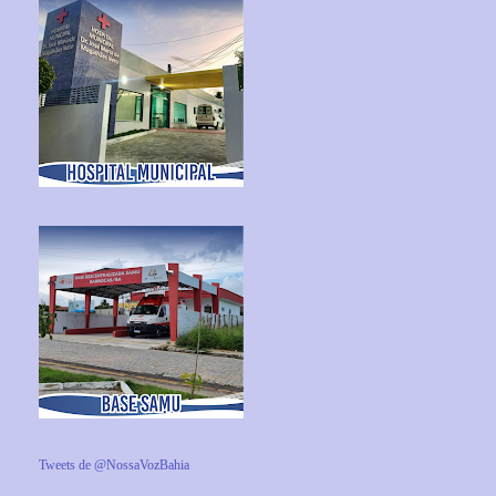
Tweets de @NossaVozBahia