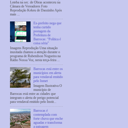
Loteba na sec. de Obras aconteceu na
Câmara de Vereadores Foto
Reprodução Kekeu de Daozinho Após
mais ...
Ex-prefeito nega que
tenha curtido
postagem da
Prefeitura de
Barrocas: “Política é
coisa séria”
Imagens Reprodução Uma situação
inusitada chamou a atenção durante o
programa de Rubenilson Nogueira na
Rádio Nossa Voz, nesta terça-feira ...
Barrocas está entre os
municípios em alerta
para vendaval emitido
pelo Inmet
Imagem Ilustrativa O
município de
Barrocas está entre as cidades que
integram o alerta de perigo potencial
para vendaval emitido pelo Instit...
Barrocas é
contemplada com
forte chuva que enche
aguadas e transforma
a paisagem