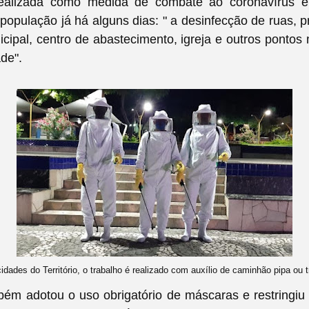
realizada como medida de combate ao coronavírus 
população já há alguns dias: " a desinfecção de ruas, pr
ipal, centro de abastecimento, igreja e outros pontos 
de".
dades do Território, o trabalho é realizado com auxílio de caminhão pipa ou t
ém adotou o uso obrigatório de máscaras e restringiu