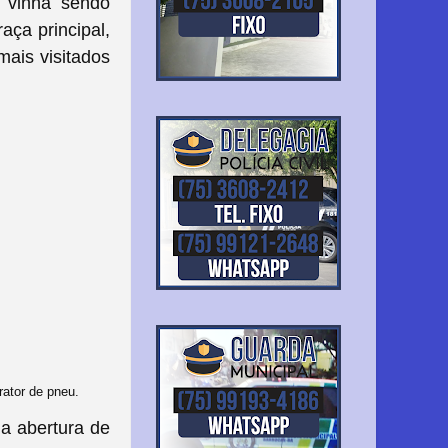
e vinha sendo
aça principal,
mais visitados
rator de pneu.
 a abertura de