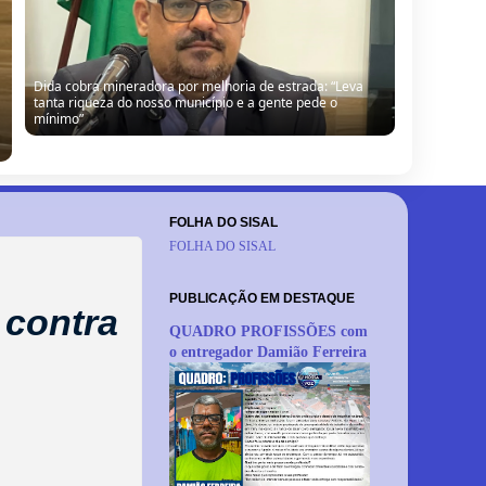
Dida cobra mineradora por melhoria de estrada: “Leva
tanta riqueza do nosso município e a gente pede o
mínimo”
FOLHA DO SISAL
FOLHA DO SISAL
PUBLICAÇÃO EM DESTAQUE
 contra
QUADRO PROFISSÕES com
o entregador Damião Ferreira