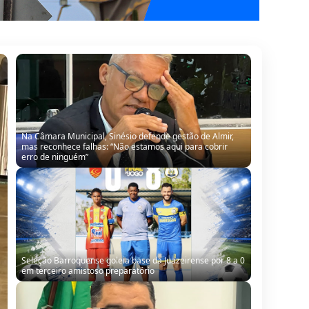
Na Câmara Municipal, Sinésio defende gestão de Almir,
mas reconhece falhas: “Não estamos aqui para cobrir
erro de ninguém”
Seleção Barroquense goleia base da Juazeirense por 8 a 0
em terceiro amistoso preparatório