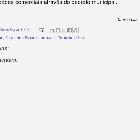
dades comerciais através do decreto municipal.
Da Redação -
Nossa Voz
às
11:19
rus
,
Coronavírus Barrocas
,
coronavirus Território do Sisal
ios:
entário