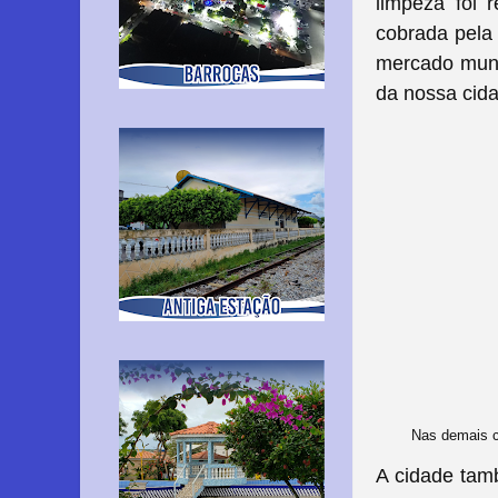
limpeza foi 
cobrada pela 
mercado munic
da nossa cida
Nas demais ci
A cidade tamb