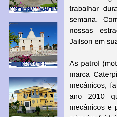
trabalhar du
semana. Co
nossas estr
Jailson em su
As patrol (mo
marca Caterpi
mecânicos, fa
ano 2010 qu
mecânicos e p