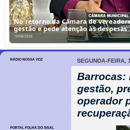
/
0
8
/
2
0
2
6
RÁDIO NOSSA VOZ
SEGUNDA-FEIRA, 
Barrocas: 
gestão, pr
operador p
recuperaç
PORTAL FOLHA DO SISAL