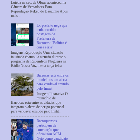
Loteba na sec. de Obras aconteceu na
Câmara de Vereadores Foto
Reprodução Kekeu de Daozinho Após
mais ...
Ex-prefeito nega que
tenha curtido
postagem da
Prefeitura de
Barrocas: “Política é
coisa séria”
Imagens Reprodução Uma situação
inusitada chamou a atenção durante o
programa de Rubenilson Nogueira na
Rádio Nossa Voz, nesta terça-feira ...
Barrocas está entre os
municípios em alerta
para vendaval emitido
pelo Inmet
Imagem Ilustrativa O
município de
Barrocas está entre as cidades que
integram o alerta de perigo potencial
para vendaval emitido pelo Instit...
Barroquenses
participam de
convenção que
oficializou ACM
Neto como candidato