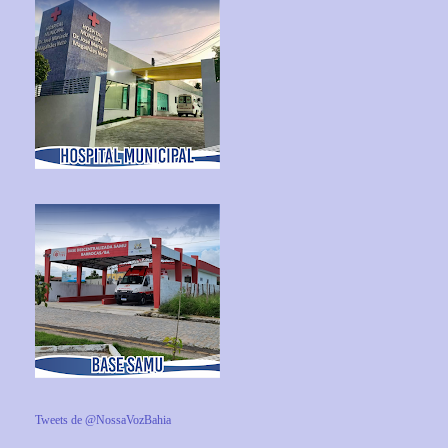
Tweets de @NossaVozBahia