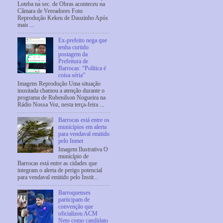
Loteba na sec. de Obras aconteceu na
Câmara de Vereadores Foto
Reprodução Kekeu de Daozinho Após
mais ...
Ex-prefeito nega que
tenha curtido
postagem da
Prefeitura de
Barrocas: “Política é
coisa séria”
Imagens Reprodução Uma situação
inusitada chamou a atenção durante o
programa de Rubenilson Nogueira na
Rádio Nossa Voz, nesta terça-feira ...
Barrocas está entre os
municípios em alerta
para vendaval emitido
pelo Inmet
Imagem Ilustrativa O
município de
Barrocas está entre as cidades que
integram o alerta de perigo potencial
para vendaval emitido pelo Instit...
Barroquenses
participam de
convenção que
oficializou ACM
Neto como candidato