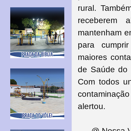
rural. També
receberem a
mantenham em
para cumprir
maiores cont
de Saúde do 
Com todos un
contaminaçã
alertou.
@ Nossa V