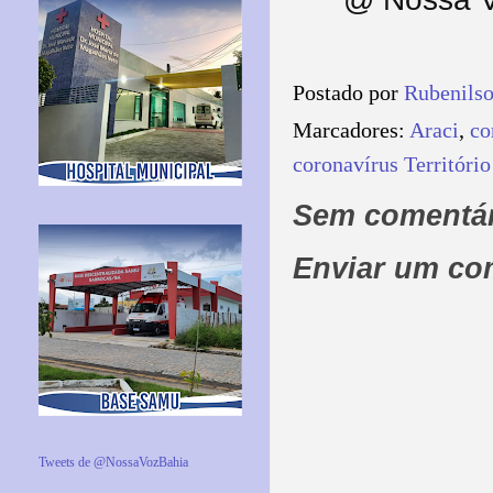
Postado por
Rubenils
Marcadores:
Araci
,
co
coronavírus Território
Sem comentár
Enviar um co
Tweets de @NossaVozBahia