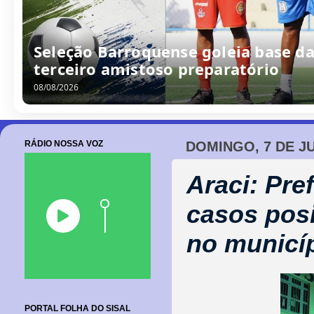
Seleção Barroquense goleia base da
terceiro amistoso preparatório
08/08/2026
RÁDIO NOSSA VOZ
DOMINGO, 7 DE J
Araci: Pre
casos posi
no municí
PORTAL FOLHA DO SISAL