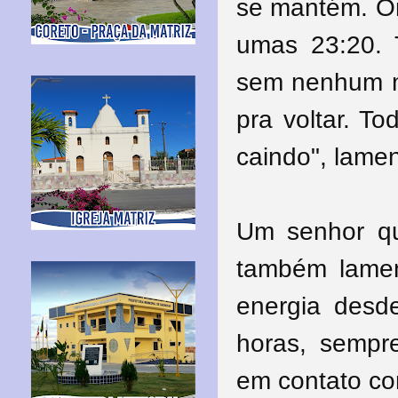
se mantém.
O
umas 23:20. 
sem nenhum m
pra voltar. To
caindo", lamen
Um senhor qu
também lame
energia desd
horas, sempre
em contato c