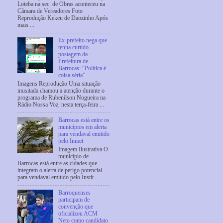
Loteba na sec. de Obras aconteceu na
Câmara de Vereadores Foto
Reprodução Kekeu de Daozinho Após
mais ...
Ex-prefeito nega que
tenha curtido
postagem da
Prefeitura de
Barrocas: “Política é
coisa séria”
Imagens Reprodução Uma situação
inusitada chamou a atenção durante o
programa de Rubenilson Nogueira na
Rádio Nossa Voz, nesta terça-feira ...
Barrocas está entre os
municípios em alerta
para vendaval emitido
pelo Inmet
Imagem Ilustrativa O
município de
Barrocas está entre as cidades que
integram o alerta de perigo potencial
para vendaval emitido pelo Instit...
Barroquenses
participam de
convenção que
oficializou ACM
Neto como candidato