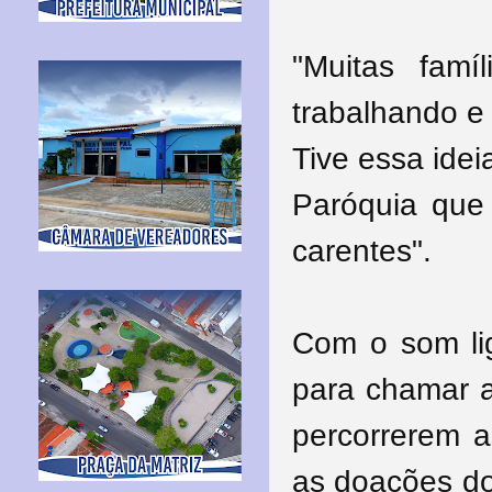
"Muitas fam
trabalhando e
Tive essa idei
Paróquia que
carentes".
Com o som lig
para chamar a
percorrerem a
as doações do