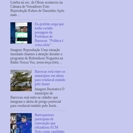
Loteba na sec. de Obras aconteceu na
Câmara de Vereadores Foto
Reprodução Kekeu de Daozinho Após
mais ...
Ex-prefeito nega que
tenha curtido
postagem da
Prefeitura de
Barrocas: “Política é
coisa séria”
Imagens Reprodução Uma situação
inusitada chamou a atenção durante o
programa de Rubenilson Nogueira na
Rádio Nossa Voz, nesta terça-feira ...
Barrocas está entre os
municípios em alerta
para vendaval emitido
pelo Inmet
Imagem Ilustrativa O
município de
Barrocas está entre as cidades que
integram o alerta de perigo potencial
para vendaval emitido pelo Instit...
Barroquenses
participam de
convenção que
oficializou ACM
Neto como candidato