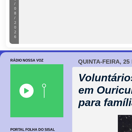
Seleção Barroquense goleia base da
terceiro amistoso preparatório
08/08/2026
RÁDIO NOSSA VOZ
QUINTA-FEIRA, 25
Voluntári
em Ouricu
para famíl
PORTAL FOLHA DO SISAL