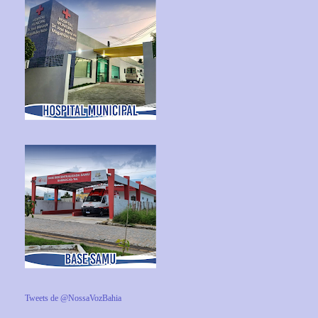
Tweets de @NossaVozBahia