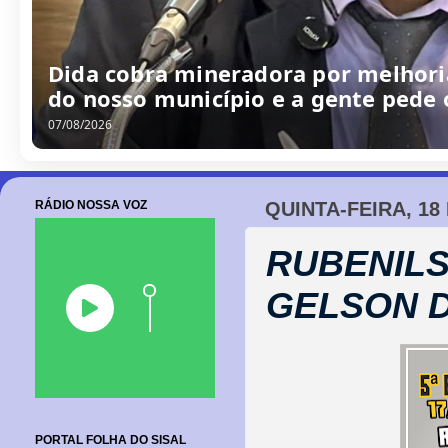
/
0
8
/
2
0
2
6
RÁDIO NOSSA VOZ
QUINTA-FEIRA, 18
RUBENILS
GELSON D
PORTAL FOLHA DO SISAL