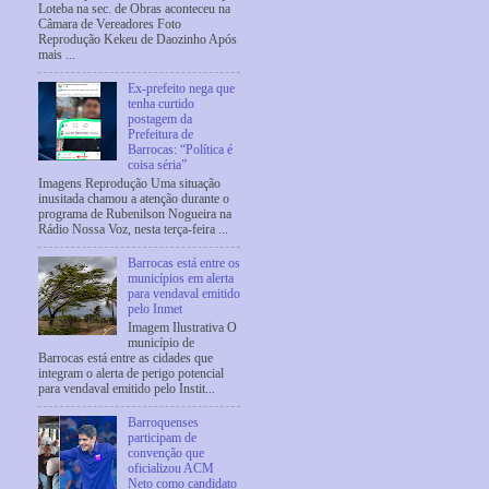
Loteba na sec. de Obras aconteceu na
Câmara de Vereadores Foto
Reprodução Kekeu de Daozinho Após
mais ...
Ex-prefeito nega que
tenha curtido
postagem da
Prefeitura de
Barrocas: “Política é
coisa séria”
Imagens Reprodução Uma situação
inusitada chamou a atenção durante o
programa de Rubenilson Nogueira na
Rádio Nossa Voz, nesta terça-feira ...
Barrocas está entre os
municípios em alerta
para vendaval emitido
pelo Inmet
Imagem Ilustrativa O
município de
Barrocas está entre as cidades que
integram o alerta de perigo potencial
para vendaval emitido pelo Instit...
Barroquenses
participam de
convenção que
oficializou ACM
Neto como candidato