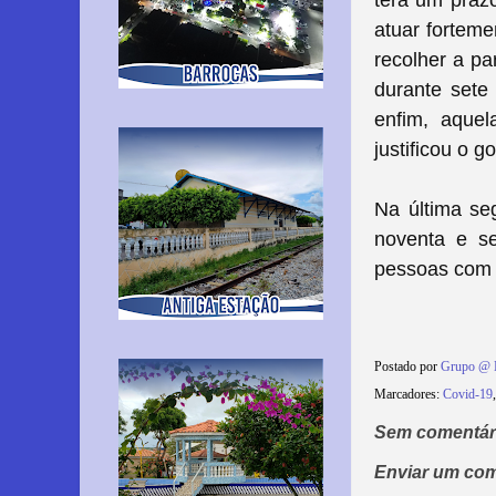
terá um prazo
atuar forteme
recolher a pa
durante sete 
enfim, aque
justificou o g
Na última seg
noventa e se
pessoas com 
Postado por
Grupo @ 
Marcadores:
Covid-19
Sem comentár
Enviar um com