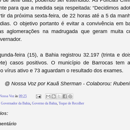
 de sete dias, podendo ser estendido. As Polícias Civil e
nte para que a medida seja respeitada: “Decidimos ado
rtir da próxima sexta-feira, de 22 horas até a 5 da manh
dias. O objetivo portanto é evitar a convivência em b
las aglomerações na madrugada que geram muita co
overnador.
unda-feira (15), a Bahia registrou 32.197 (trinta e doi
te) casos positivos. O município de Barrocas tem 
o vírus ativo e 73 aguardam o resultado dos exames.
@ Nossa Voz por Kauã Sherman - Colaborou: Rubeni
Nossa Voz
às
09:25
,
Governador da Bahia
,
Governo da Bahia
,
Toque de Recolher
ios:
entário