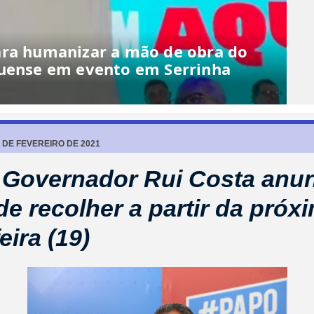
ase da Juazeirense por 8 a 0 em
io
 DE FEVEREIRO DE 2021
 Governador Rui Costa anu
de recolher a partir da próx
eira (19)