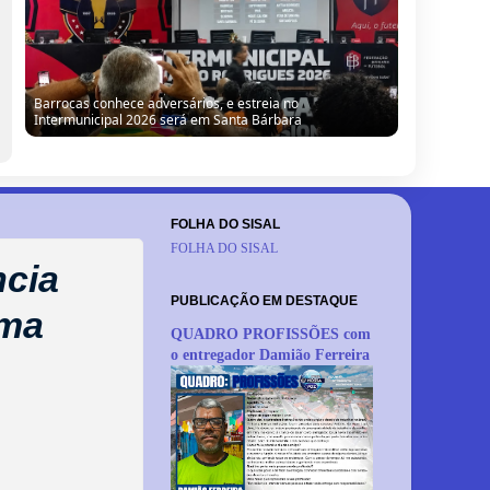
“Precisamos de tecnologia para humanizar a mão de obra
do sisal”, defende jovem barroquense em evento em
Serrinha
FOLHA DO SISAL
FOLHA DO SISAL
ncia
PUBLICAÇÃO EM DESTAQUE
ima
QUADRO PROFISSÕES com
o entregador Damião Ferreira