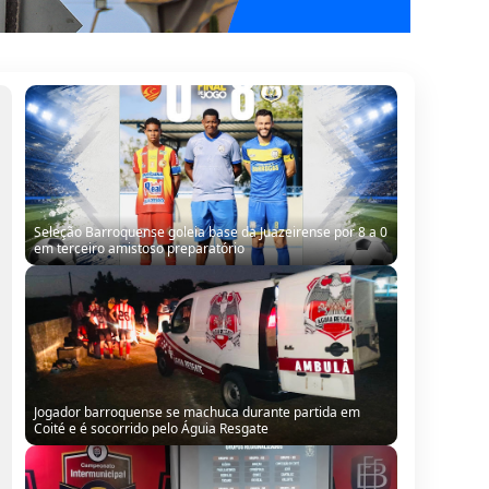
Jogador barroquense se machuca durante partida em
Coité e é socorrido pelo Águia Resgate
Barrocas conhece adversários, e estreia no
Intermunicipal 2026 será em Santa Bárbara