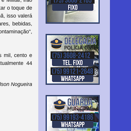
 Militar, irão
tar o toque de
ã, isso valerá
ares, bebidas,
ntaminação”,
s mil, cento e
atualmente 44
lson Nogueira