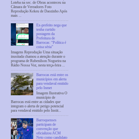
Loteba na sec. de Obras aconteceu na
Câmara de Vereadores Foto
Reprodução Kekeu de Daozinho Após
mais ...
Ex-prefeito nega que
tenha curtido
postagem da
Prefeitura de
Barrocas: “Política é
coisa séria”
Imagens Reprodução Uma situação
inusitada chamou a atenção durante o
programa de Rubenilson Nogueira na
Rádio Nossa Voz, nesta terça-feira ...
Barrocas está entre os
municípios em alerta
para vendaval emitido
pelo Inmet
Imagem Ilustrativa O
município de
Barrocas está entre as cidades que
integram o alerta de perigo potencial
para vendaval emitido pelo Instit...
Barroquenses
participam de
convenção que
oficializou ACM
Neto como candidato