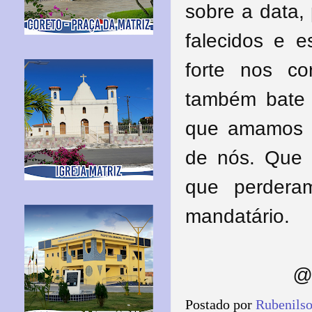
sobre a data, 
falecidos e 
forte nos c
também bate 
que amamos 
de nós. Que 
que perdera
mandatário.
@ 
Postado por
Rubenils