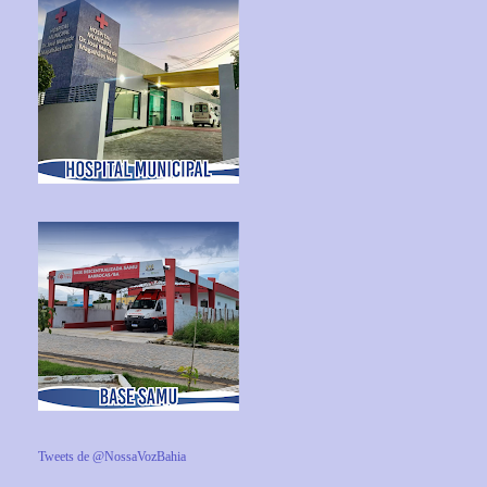
Tweets de @NossaVozBahia