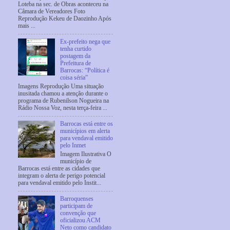
Loteba na sec. de Obras aconteceu na
Câmara de Vereadores Foto
Reprodução Kekeu de Daozinho Após
mais ...
Ex-prefeito nega que
tenha curtido
postagem da
Prefeitura de
Barrocas: “Política é
coisa séria”
Imagens Reprodução Uma situação
inusitada chamou a atenção durante o
programa de Rubenilson Nogueira na
Rádio Nossa Voz, nesta terça-feira ...
Barrocas está entre os
municípios em alerta
para vendaval emitido
pelo Inmet
Imagem Ilustrativa O
município de
Barrocas está entre as cidades que
integram o alerta de perigo potencial
para vendaval emitido pelo Instit...
Barroquenses
participam de
convenção que
oficializou ACM
Neto como candidato