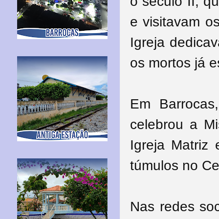
o século II, q
e visitavam o
Igreja dedica
os mortos já 
Em Barrocas,
celebrou a Mi
Igreja Matri
túmulos no Cem
Nas redes soc