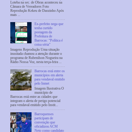
Loteba na sec. de Obras aconteceu na
Câmara de Vereadores Foto
Reprodução Kekeu de Daozinho Após
mais ...
Ex-prefeito nega que
tenha curtido
postagem da
Prefeitura de
Barrocas: “Política é
coisa séria”
Imagens Reprodução Uma situação
inusitada chamou a atenção durante o
programa de Rubenilson Nogueira na
Rádio Nossa Voz, nesta terça-feira ...
Barrocas está entre os
municípios em alerta
para vendaval emitido
pelo Inmet
Imagem Ilustrativa O
município de
Barrocas está entre as cidades que
integram o alerta de perigo potencial
para vendaval emitido pelo Instit...
Barroquenses
participam de
convenção que
oficializou ACM
Neto como candidato