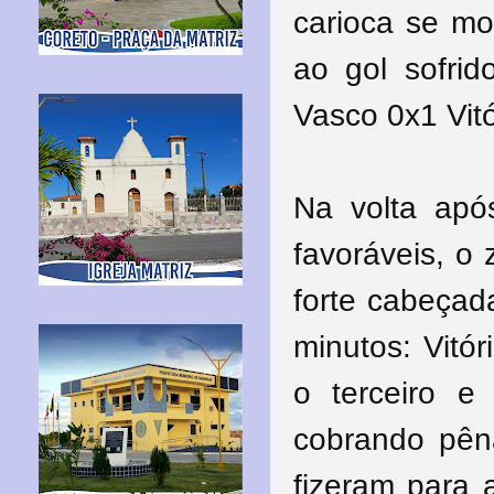
carioca se mo
ao gol sofrid
Vasco 0x1 Vitó
Na volta após
favoráveis, o
forte cabeçad
minutos: Vitó
o terceiro e
cobrando pêna
fizeram para